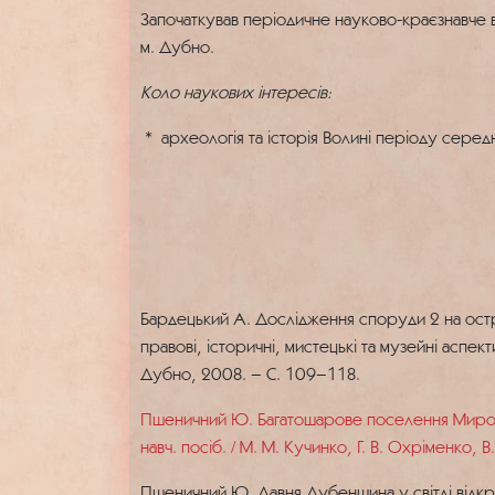
Започаткував періодичне науково-краєзнавче в
м. Дубно.
Коло наукових інтересів:
* археологія та історія Волині періоду середн
Бардецький А. Дослідження споруди 2 на остро
правові, історичні, мистецькі та музейні аспек
Дубно, 2008. – С. 109–118.
Пшеничний Ю. Багатошарове поселення Мирогощ
навч. посіб. / М. М. Кучинко, Г. В. Охріменко, 
Пшеничний Ю. Давня Дубенщина у світлі відкрит