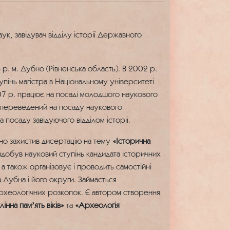
ук, завідувач відділу історії Державного
. м. Дубно (Рівненська область). В 2002 р.
упінь магістра в Національному університеті
007 р. працює на посаді молодшого наукового
р. переведений на посаду наукового
а посаду завідуючого відділом історії.
шно захистив дисертацію на тему
«Історична
 здобув науковий ступінь кандидата історичних
 також організовує і проводить самостійні
а Дубна і його округи. Займається
археологічних розкопок. Є автором створення
лінна памʼять віків»
та
«Археологія