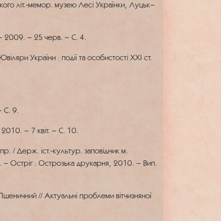
кого літ.-мемор. музею Лесі Українки, Луцьк–
2009. – 25 черв. – С. 4.
іляри України : події та особистості ХХІ ст.
 С. 9.
10. – 7 квіт. – С. 10.
. / Держ. іст.-культур. заповідник м.
. – Остріг : Острозька друкарня, 2010. – Вип.
Пшеничний // Актуальні проблеми вітчизняної