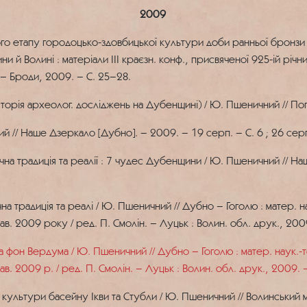
2009
 етапу городоцько-здовбицької культури доби ранньої бронзи на
и й Волині : матеріали ІІІ краєзн. конф., присвяченої 925-ій річн
 – Броди, 2009. – С. 25–28.
історія археолог. досліджень на Дубенщині) / Ю. Пшеничний // По
// Наше Дзеркало [Дубно]. – 2009. – 19 серп. – С. 6 ; 26 серп.
на традиція та реалії : 7 чудес Дубенщини / Ю. Пшеничний // Наш
 традиція та реалі / Ю. Пшеничний // Дубно – Гоголю : матер. на
в. 2009 року / ред. П. Смолін. – Луцьк : Волин. обл. друк., 20
он Вердума / Ю. Пшеничний // Дубно – Гоголю : матер. наук.-те
. 2009 р. / ред. П. Смолін. – Луцьк : Волин. обл. друк., 2009.
ьтури басейну Ікви та Стубли / Ю. Пшеничний // Волинський музей