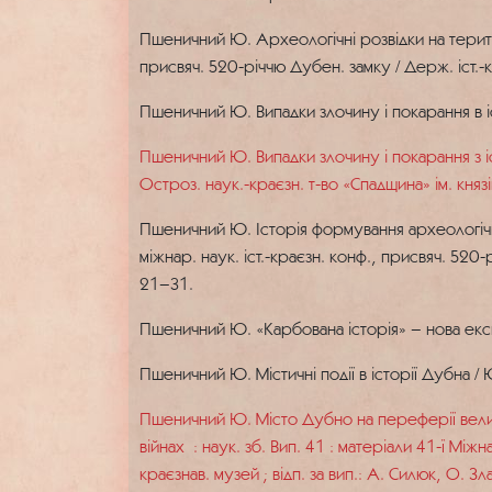
Пшеничний Ю. Археологічні розвідки на територ
присвяч. 520-річчю Дубен. замку / Держ. іст.-к
Пшеничний Ю. Випадки злочину і покарання в і
Пшеничний Ю. Випадки злочину і покарання з іс
Остроз. наук.-краєзн. т-во «Спадщина» ім. княз
Пшеничний Ю. Історія формування археологічно
міжнар. наук. іст.-краєзн. конф., присвяч. 520-
21–31.
Пшеничний Ю. «Карбована історія» – нова експ
Пшеничний Ю. Містичні події в історії Дубна / 
Пшеничний Ю. Місто Дубно на переферії велико
війнах : наук. зб. Вип. 41 : матеріали 41-ї Між
краєзнав. музей ; відп. за вип.: А. Силюк, О. 