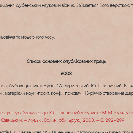
идання Дубенський науковий вісник. Займається його версткою та 
ьовіччя та модерного часу.
Список основних опублікованих праць
2008
ві Дубовець в місті Дубні / А. Бардецький, Ю. Пшеничний, В. Тк
ти : матеріали наук.-практ. конф., присвяч. 15-річчю створення Де
а – ур. Зашляховці / Ю. Пшеничний // Кучинко М. М. Культура В
В. Савицький. – Луцьк : Волин. обл. друк., 2008. – С. 292–299.
тів І. К. Свєшнікова / Ю. Пшеничний // Історико-культурна спадщи