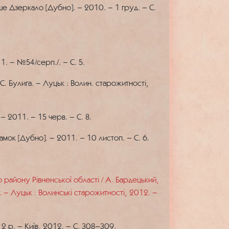
е Дзеркало [Дубно]. – 2010. – 1 груд. – С.
. – №54/серп./. – С. 5.
. Булига. – Луцьк : Волин. старожитності,
 2011. – 15 черв. – С. 8.
амок [Дубно]. – 2011. – 10 листоп. – С. 6.
району Рівненської області / А. Бардецький,
т. – Луцьк : Волинські старожитності, 2012. –
2 р. – Київ, 2012. – С. 308–309.