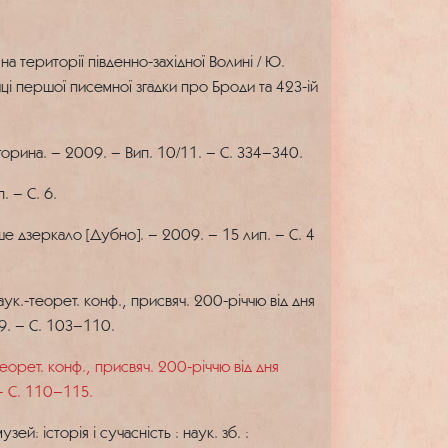
 території південно-західної Волині / Ю.
иці першої писемної згадки про Броди та 423-ій
горина. – 2009. – Вип. 10/11. – С. 334–340.
 – С. 6.
е дзеркало [Дубно]. – 2009. – 15 лип. – С. 4
ук.-теорет. конф., присвяч. 200-річчю від дня
09. – С. 103–110.
орет. конф., присвяч. 200-річчю від дня
 – С. 110–115.
: історія і сучасність : наук. зб. :