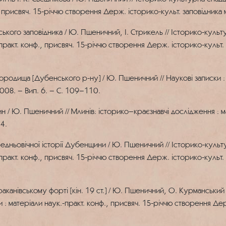
., присвяч. 15-річчю створення Держ. історико-культ. заповідника
кого заповідника / Ю. Пшеничний, І. Стрикель // Історико-культу
.-практ. конф., присвяч. 15-річчю створення Держ. історико-культ.
ородища [Дубенського р-ну] / Ю. Пшеничний // Наукові записки : 
 2008. – Вип. 6. – С. 109–110.
н / Ю. Пшеничний // Млинів: історико–краєзнавчі дослідження : м
4.
ньовічної історії Дубенщини / Ю. Пшеничний // Історико-культу
.-практ. конф., присвяч. 15-річчю створення Держ. історико-культ.
аканівському форті [кін. 19 ст.] / Ю. Пшеничний, О. Курманський
ти : матеріали наук.-практ. конф., присвяч. 15-річчю створення Де