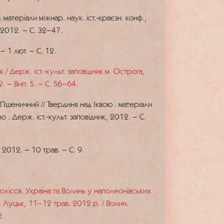
матеріали міжнар. наук. іст.-краєзн. конф.,
, 2012. – С. 32–47.
 1 лют. – С. 12.
/ Держ. іст.-культ. заповідник м. Острога,
. – Вип. 5. – С. 56–64.
Пшеничний // Твердиня над Іквою : матеріали
о : Держ. іст.-культ. заповідник, 2012. – С.
2012. – 10 трав. – С. 9.
олісся. Україна та Волинь у наполеонівських
 м. Луцьк, 11–12 трав. 2012 р. / Волин.
2.