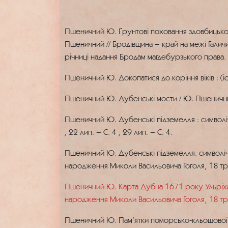
Пшеничний Ю. Ґрунтові поховання здовбицького
Пшеничний // Бродівщина – край на межі Галичин
річниці надання Бродам магдебурзького права.
Пшеничний Ю. Докопатися до коріння віків : (
Пшеничний Ю. Дубенські мости / Ю. Пшеничний 
Пшеничний Ю. Дубенські підземелля : символіч
; 22 лип. – С. 4 ; 29 лип. – С. 4.
Пшеничний Ю. Дубенські підземелля: символічна
народження Миколи Васильовича Гоголя, 18 тра
Пшеничний Ю. Карта Дубна 1671 року Ульріха ф
народження Миколи Васильовича Гоголя, 18 трав
Пшеничний Ю. Пам’ятки поморсько-кльошової кул