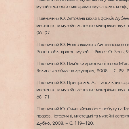
музейні аспекти : матеріали наук.-практ. конф
Пшеничний Ю. Датована кахля з фондів Дубенсь
мистецькі та музейні аспекти : матеріали наук
96–97.
Пшеничний Ю. Нові знахідки з Листвинського г
Рівнен. обл. краєзн. музей. – Рівне : О. Зень,
Пшеничний Ю. Пам’ятки археології в селі М’яти
Волинська обласна друкарня, 2008. – C. 22–2
Пшеничний Ю. Прищепа Б. А. – дослідник серед
мистецькі та музейні аспекти : матеріали наук
68–71.
Пшеничний Ю. Сліди військового побуту на Тар
правові, історичні, мистецькі та музейні аспек
Дубно, 2008. – С. 119–120.