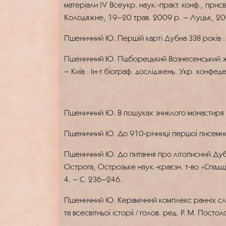
матеріали IV Всеукр. наук.-практ. конф., при
Колодяжне, 19–20 трав. 2009 р. – Луцьк, 200
Пшеничний Ю. Першій карті Дубна 338 років :
Пшеничний Ю. Підборецький Вознесенський жіноч
– Київ : Ін-т біограф. досліджень. Укр. конфед
Пшеничний Ю. В пошуках зниклого монастиря /
Пшеничний Ю. До 910-річниці першої писемної 
Пшеничний Ю. До питання про літописний Дубен 
Острога, Острозьке наук.-краєзн. т-во «Спадщи
4. – С. 236–246.
Пшеничний Ю. Керамічний комплекс ранніх слов
та всесвітньої історії / голов. ред. Р. М. Пост