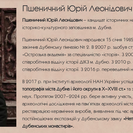
Пшеничний Юрій Леонідович
Пшеничний Юрій Леонідович
– кандидат історичних на
історико-культурного заповідника м. Дубна.
Пшеничний Юрій Леонідович народився 15 січня 1985 р
закінчив Дубенську гімназію № 2. В 2007 р. здобув ст
«Острозька академія» за спеціальністю «історія». З 2
співробітника відділу історії ДІКЗ м. Дубно. З 2010 
співробітника відділу історії. З 2016 р. переведений н
В 2017 р. при Інституті археології НАН України успі
топографія міста Дубна і його округи в Х–XVIII ст.»
та
наук. Протягом 2007–2024 рр. бере активну участь, а
археологічні дослідження на пам’ятках археології міст
реставрацією керамічних виробів, виявлених під час 
постійнодіючих експозицій у Дубенському замку
«Нет
Дубенських монастирів».