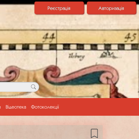
Реєстрація
Авторизація
и
Відеотека
Фотоколекції