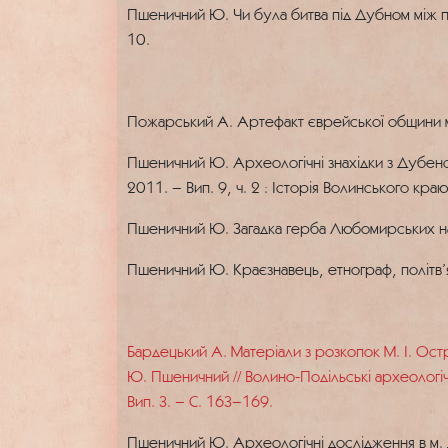
Пшеничний Ю. Чи була битва під Дубном між п
10.
Пожарський А. Артефакт єврейської общини міс
Пшеничний Ю. Археологічні знахідки з Дубенськ
2011. – Вип. 9, ч. 2 : Історія Волинського кра
Пшеничний Ю. Загадка герба Любомирських на 
Пшеничний Ю. Краєзнавець, етнограф, політв’яз
Бардецький А. Матеріали з розкопок М. І. Ост
Ю. Пшеничний // Волино-Подільські археологічні
Вип. 3. – С. 163–169.
Пшеничний Ю. Археологічні дослідження в м. Д