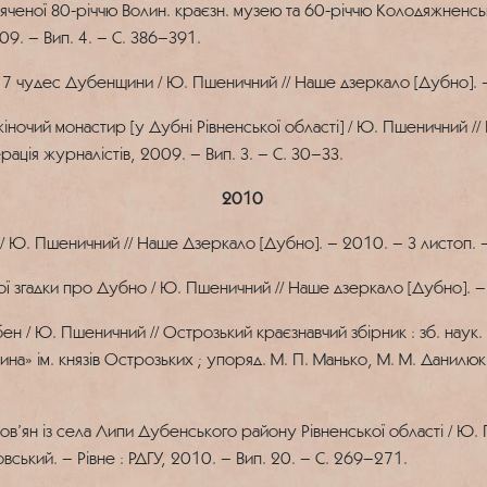
свяченої 80-річчю Волин. краєзн. музею та 60-річчю Колодяжненсь
9. – Вип. 4. – С. 386–391.
 7 чудес Дубенщини / Ю. Пшеничний // Наше дзеркало [Дубно]. – 
ий монастир [у Дубні Рівненської області] / Ю. Пшеничний // Юв
ерація журналістів, 2009. – Вип. 3. – С. 30–33.
2010
 Ю. Пшеничний // Наше Дзеркало [Дубно]. – 2010. – 3 листоп. –
згадки про Дубно / Ю. Пшеничний // Наше дзеркало [Дубно]. – 20
/ Ю. Пшеничний // Острозький краєзнавчий збірник : зб. наук. пр
на» ім. князів Острозьких ; упоряд. М. П. Манько, М. М. Данилюк
’ян із села Липи Дубенського району Рівненської області / Ю. 
оловський. – Рівне : РДГУ, 2010. – Вип. 20. – С. 269–271.