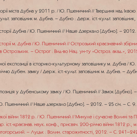
ії міста Дубна у 2011 р. / Ю. Пшеничний // Твердиня над Іквою : 
ульт. заповідник м. Дубна. – Дубно : Держ. іст.-культ. заповідник
сторії Дубна / Ю. Пшеничний // Наше Дзеркало [Дубно]. – 2012. –
торії м. Дубна / Ю. Пшеничний // Острозький краєзнавчий збірник 
ів Острозьких. – Острог : Вид-во Нац. ун-ту «Остроз. акад.», 2012
ї експозиції в історико-культурному заповіднику м. Дубна / Ю. 
річчю Дубен. замку / Держ. іст.-культ. заповідник м. Дубна. – Дубн
озиція у Дубенському замку / Ю. Пшеничний // Замок [Дубно]. – 
Ю. Пшеничний // Наше дзеркало [Дубно]. – 2012. – 25 січ. – С. 9.
ї війни 1812 р. / Ю. Пшеничний // Минуле і сучасне Волині та П
нар. іст.-краєзнав. наук. конф., присвяч. 200-річчю війни 1812 р.,
Златогорський. – Луцьк : Волин. старожитності, 2012. – С. 241–24