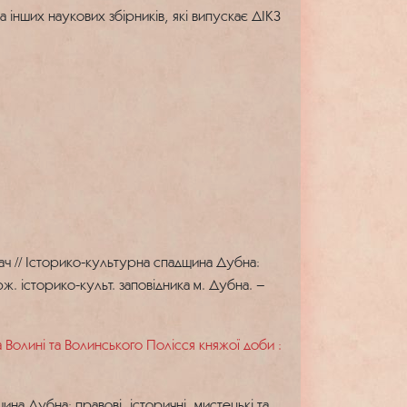
інших наукових збірників, які випускає ДІКЗ
ач // Історико-культурна спадщина Дубна:
рж. історико-культ. заповідника м. Дубна. –
олині та Волинського Полісся княжої доби :
на Дубна: правові, історичні, мистецькі та