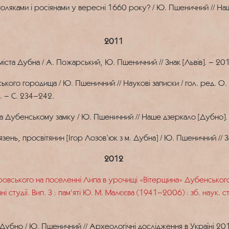
оляками і росіянами у вересні 1660 року? / Ю. Пшеничний // Наш
2011
та Дубна / А. Пожарський, Ю. Пшеничний // Знак [Львів]. – 2011
ого городища / Ю. Пшеничний // Наукові записки / гол. ред. О. С
ю. – С. 234–242.
Дубенському замку / Ю. Пшеничний // Наше дзеркало [Дубно]. –
ень, просвітянин [Ігор Лозов’юк з м. Дубна] / Ю. Пшеничний // З
2012
ровського на поселенні Липа в урочищі «Вітерщина» Дубенського 
 студії. Вип. 3 : пам'яті Ю. М. Малєєва (1941–2006) : зб. наук. с
убно / Ю. Пшеничний // Археологічні дослідження в Україні 201