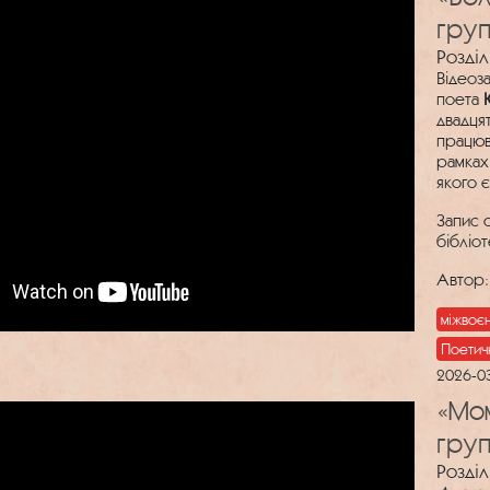
груп
Розділ
Відеоз
поета
двадцят
працюв
рамках
якого 
Запис 
бібліо
Автор:
міжвоє
Поетич
2026-0
«Мом
груп
Розділ