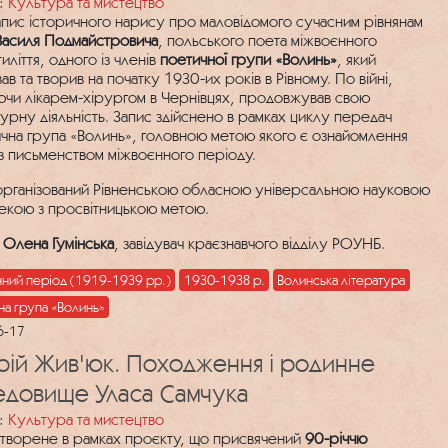
:
Культура та мистецтво
апис історичного нарису про маловідомого сучасним рівнянам
Василя Подмайстровича
, польського поета міжвоєнного
иліття, одного із членів
поетичної групи «Волинь»
, який
в та творив на початку 1930-их років в Рівному. По війні,
чи лікарем-хірургом в Чернівцях, продовжував свою
турну діяльність. Запис здійснено в рамках циклу передач
чна група «Волинь», головною метою якого є ознайомлення
 з письменством міжвоєнного періоду.
організований Рівненською обласною універсальною науковою
текою з просвітницькою метою.
:
Олена Гумінська
, завідувач краєзнавчого відділу РОУНБ.
нний період (1919-1939 рр.)
1930-1938 р.
Волинська література
на група «Волинь»
6-17
ій Жив'юк. Походження і родинне
едовище Уласа Самчука
:
Культура та мистецтво
створене в рамках проєкту, що присвячений
90-річчю