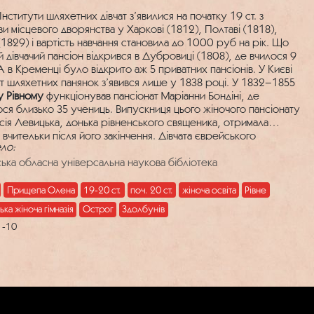
нститути шляхетних дівчат з’явилися на початку 19 ст. з
иви місцевого дворянства у Харкові (1812), Полтаві (1818),
(1829) і вартість навчання становила до 1000 руб на рік. Що
 дівчачий пансіон відкрився в Дубровиці (1808), де вчилося 9
 А в Кременці було відкрито аж 5 приватних пансіонів. У Києві
ут шляхетних панянок з’явився лише у 1838 році. У 1832–1855
у Рівному
функціонував пансіонат Маріанни Бондіні, де
ося близько 35 учениць. Випускниця цього жіночого пансіонату
сія Левицька, донька рівненського священика, отримала
вчительки після його закінчення. Дівчата єврейського
ло:
ення також навчалися у цьому навчальному закладі. Дівчата
отримувати початкову освіту при Свято-Воскресенському
ська обласна універсальна наукова бібліотека
та при Успенській церкві в Рівному. 1865 рік – відкриття
го училища графа Блудова
в Острозі
.
У Здолбунові
Прищепа Олена
19-20 ст.
поч. 20 ст.
жіноча освіта
Рівне
онувала жіноча гімназія баронеси фон Таубе.
Рівненська жіноча
ька жіноча гімназія
Острог
Здолбунів
була відкрита у 1900 році. В різні часи вона розміщувалася у
1-10
 приміщеннях: по вулиці Шосейній (навпроти Свято-
сенського собору), по вулиці Гімназійній (тепер
анова), а зрештою – у будівлі по теперішній вулиці Героїв
. Дівчата навчалися в ній до 1920 року. Надалі суспільство
ло на змішану форму навчання.