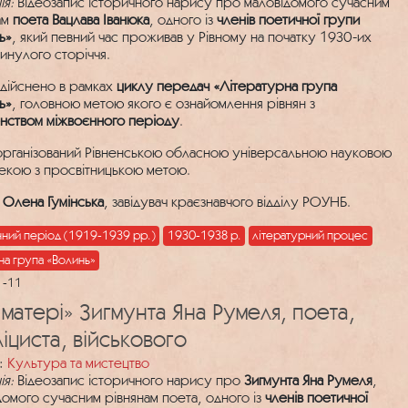
ія:
Відеозапис історичного нарису про маловідомого сучасним
ам
поета Вацлава Іванюка
, одного із
членів поетичної групи
ь»
, який певний час проживав у Рівному на початку 1930-их
минулого сторіччя.
здійснено в рамках
циклу передач «Літературна група
ь»
, головною метою якого є ознайомлення рівнян з
нством міжвоєнного періоду
.
організований Рівненською обласною універсальною науковою
текою з просвітницькою метою.
Олена Гумінська
, завідувач краєзнавчого відділу РОУНБ.
нний період (1919-1939 рр.)
1930-1938 р.
літературний процес
на група «Волинь»
1-11
 матері» Зигмунта Яна Румеля, поета,
іциста, військового
:
Культура та мистецтво
ія:
Відеозапис історичного нарису про
Зигмунта Яна Румеля
,
домого сучасним рівнянам поета, одного із
членів поетичної