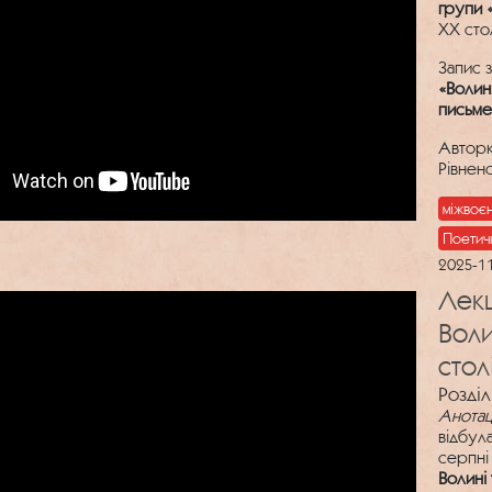
групи 
ХХ стол
Запис 
«Волин
письме
Авторк
Рівнен
міжвоє
Поетич
2025-1
Лекц
Воли
стол
Розділ
Анотац
відбула
серпні
Волині 