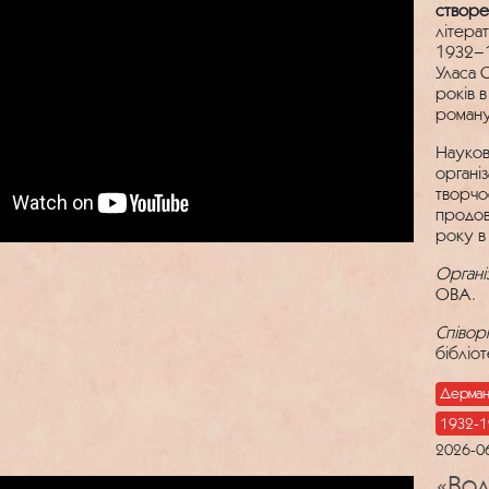
створе
літера
1932–1
Уласа 
років 
роману
Науков
організ
творчо
продов
року в
Органі
ОВА.
Співор
бібліот
Дерман
1932-1
2026-0
«Вол