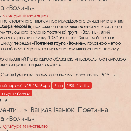
а «Волинь»
:
Культура та мистецтво
апис історичного нарису про маловідомого сучасним рівнянам
Юзефа Чеховіча
, польського поета-авангардиста міжвоєнного
иліття, одного із членів поетичної групи «Волинь», який
ав та творив на початку 1930-их років. Запис здійснено в
 циклу передач
«Поетична група «Волинь»
, головною метою
є ознайомлення рівнян з письменством міжвоєнного періоду.
організований Рівненською обласною універсальною науковою
текою з просвітницькою метою.
 Олена Гумінська, завідувачка відділу краєзнавства РОУНБ
нний період (1919-1939 рр.)
Рівне
1930-1938 р.
на група «Волинь»
3-19
енти…». Вацлав Іванюк. Поетична
а «Волинь»
:
Культура та мистецтво