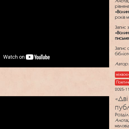
Анотац
рівнян
«Волин
років 
Запис 
«Волин
письме
Запис 
бібліо
Автор:
міжвоє
Поетич
2025-1
«Дві
публ
Розділ
Анотац
малові