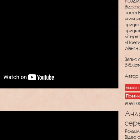
Розділ
Відеоз
поета
двадцят
працюва
працюю
літера
«Поети
рівнян
Запис 
бібліо
Автор
міжвоє
Поетич
2026-0
Андр
сер
Розділ
Відео 