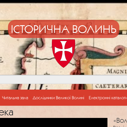
ІСТОРИЧНА ВОЛИНЬ
Читальна зала
Дослідники Великої Волині
Електронні каталог
ека
«Вол