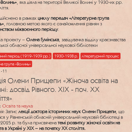
«Волинь»
, яка діяла на території Великої Волині у 1930-их рр.
іття.
здійснено в рамках
циклу передач «Літературна група
ь»
, головною метою якого є ознайомлення рівнян з
нством міжвоєнного періоду
.
а проекту –
Олена Гумінська
, завідувачка відділу краєзнавства
ської обласної універсальної наукової бібліотеки
нний період (1919-1939 рр.)
1930-1938 р.
літературний процес
на група «Волинь»
1-11
ія Олени Прищепи «Жіноча освіта на
ні: досвід Рівного. ХІХ - поч. ХХ
іття»
:
Освіта та наука
ія:
Запис
лекції доктора історичних наук Олени Прищепи
, що
ся у Рівненській обласній універсальній науковій бібліотеці в
 2025 р. та була присвячена
темі розвитку жіночої освіти на
та в Україні у ХІХ – на початку ХХ століття.