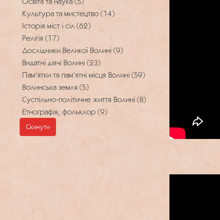
Освіта та наука (5)
Культура та мистецтво (14)
Історія міст і сіл (62)
Релігія (17)
Дослідники Великої Волині (9)
Видатні діячі Волині (23)
Пам'ятки та пам'ятні місця Волині (59)
Волинська земля (5)
Суспільно-політичне життя Волині (8)
Етнографія, фольклор (9)
Скинути