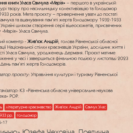
ння книги Уласа Самчука «Марія»
– першого в українській
турі твору про насильницьку колективізацію та Голодомор
933 років. Мета проєкту – привернення уваги до постаті
Самчука та вшанування пам’яті жертв Голодомору 1932-1933
в Україні шляхом створення серії відеосюжетів, присвячених
 «Марія» Уласа Самчука.
ий коментр -
Жив'юк Андрій
, голова Рівненської обласної
ації Національної спілки краєзнавців України, дослідник життя і
сті Уласа Самчука, уродженець Дерманя. Проєкт матиме
ження у часі і завершиться фінальною подією у листопаді 2023
 День пам’яті жертв Голодоморів.
затор проєкту:
Управління культури і туризму Рівненської
ганізатор:
КЗ «Рівненська обласна універсальна наукова
ека» РОР.
ь
літературне краєзнавство
Жив'юк Андрій
Самчук Улас
933 рр.
голодомор
6-17
инню» Юзефа Чеховіча. Поетична