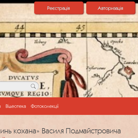
Реєстрація
Авторизація
и
Відеотека
Фотоколекції
инь кохана» Василя Подмайстровича