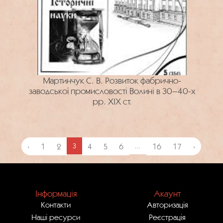
Мартинчук С. В. Розвиток фабрично-
заводської промисловості Волині в 30–40-х
рр. ХІХ ст.
‹
1
2
3
4
5
6
...
16
17
›
Інформація
Акаунт
Контакти
Авторизація
Наші ресурси
Реєстрація