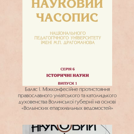
Баляс І. Міжконфесійне протистояння
православного уніатського та католицького
духовенства Волинської губернії на основі
«Волынских епархиальных ведомостей»