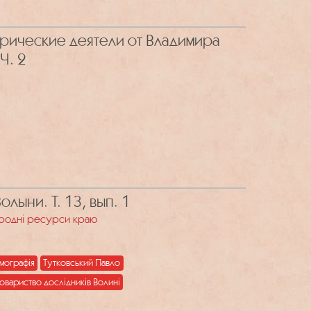
орические деятели от Владимира
Ч. 2
лыни. Т. 13, вып. 1
родні ресурси краю
мографія
Тутковський Павло
овариство дослідників Волині