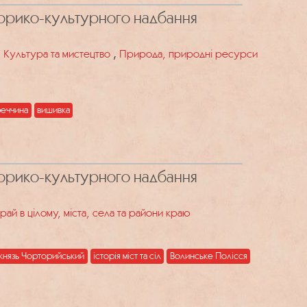
торико-культурного надбання
,
,
Культура та мистецтво
Природа, природні ресурси
еччина
вишивка
торико-культурного надбання
рай в цілому, міста, села та райони краю
князь Чорторийський
історія міст та сіл
Волинське Полісся