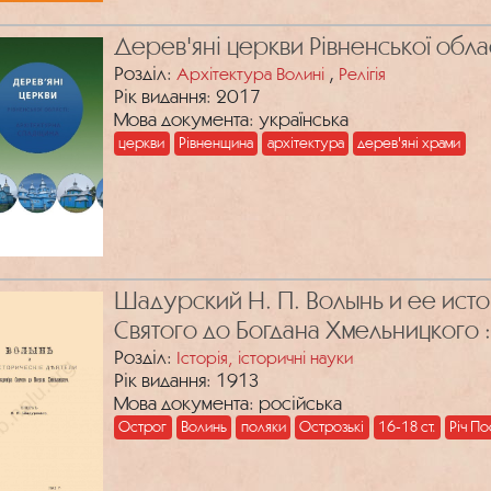
Дерев'яні церкви Рівненської обла
Розділ:
,
Архітектура Волині
Релігія
Рік видання: 2017
Мова документа: українська
церкви
Рівненщина
архітектура
дерев'яні храми
Шадурский Н. П. Волынь и ее ист
Святого до Богдана Хмельницкого :
Розділ:
Історія, історичні науки
Рік видання: 1913
Мова документа: російська
Острог
Волинь
поляки
Острозькі
16-18 ст.
Річ П