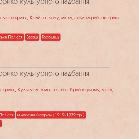
торико-культурного надбання
,
есурси краю
Край в цілому, міста, села та райони краю
ьке Полісся
Вараш
Городець
торико-культурного надбання
,
,
тя краю
Культура та мистецтво
Край в цілому, міста,
Полісся
міжвоєнний період (1919-1939 рр.)
к