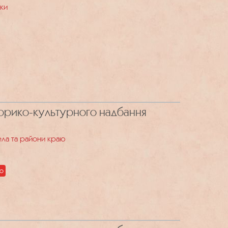
уки
торико-культурного надбання
села та райони краю
во