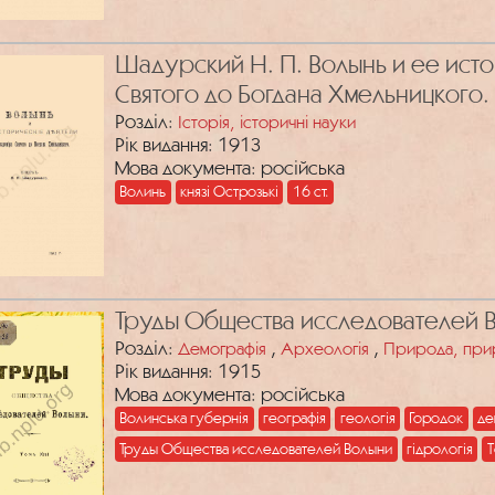
Шадурский Н. П. Волынь и ее ист
Святого до Богдана Хмельницкого. 
Розділ:
Історія, історичні науки
Рік видання: 1913
Мова документа: російська
Волинь
князі Острозькі
16 ст.
Труды Общества исследователей Во
Розділ:
,
,
Демографія
Археологія
Природа, при
Рік видання: 1915
Мова документа: російська
Волинська губернія
географія
геологія
Городок
де
Труды Общества исследователей Волыни
гідрологія
Т