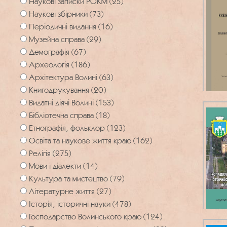
Наукові записки РОКМ (25)
Наукові збірники (73)
Періодичні видання (16)
Музейна справа (29)
Демографія (67)
Археологія (186)
Архітектура Волині (63)
Книгодрукування (20)
Видатні діячі Волині (153)
Бібліотечна справа (18)
Етнографія, фольклор (123)
Освіта та наукове життя краю (162)
Релігія (275)
Мови і діалекти (14)
Культура та мистецтво (79)
Літературне життя (27)
Історія, історичні науки (478)
Господарство Волинського краю (124)