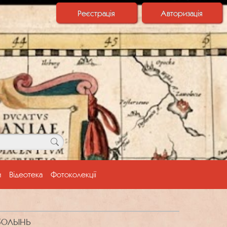
Реєстрація
Авторизація
и
Відеотека
Фотоколекції
Волынь