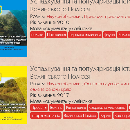
Успадкування та популяризація іс
Волинського Полісся
Розділ:
,
Наукові збірники
Природа, природні р
Рік видання: 2010
Мова документа: українська
поляки
Погориння
народна медицина
фауна
Волинс
Успадкування та популяризація іс
Волинського Полісся
Розділ:
,
Наукові збірники
Освіта та наукове жит
села та райони краю
Рік видання: 2017
Мова документа: українська
Просвіта
Волинь
Рівненщина
сакральне мистецтво
історія міст та сіл
Волинське Полісся
Вараш
Вовчець