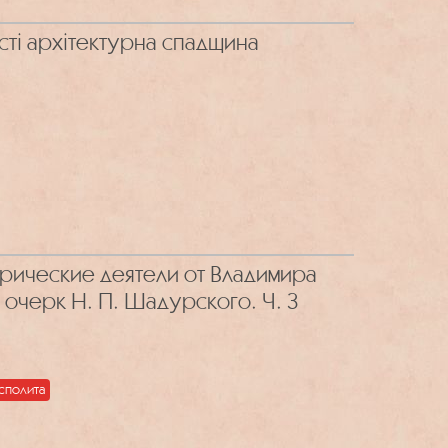
сті архітектурна спадщина
орические деятели от Владимира
 очерк Н. П. Шадурского. Ч. 3
осполита