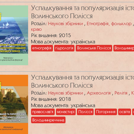
Успадкування та популяризація іс
Волинського Полісся
Розділ:
,
Наукові збірники
Етнографія, фольклор
краю
Рік видання: 2015
Мова документа: українська
етнографія
гідрологія
Волинське Полісся
Володимир
Успадкування та популяризація іс
Волинського Полісся
Розділ:
,
,
,
Наукові збірники
Археологія
Релігія
К
Рік видання: 2018
Мова документа: українська
православ'я
монастирі
Полісся
Погориння
освіта
Володимиреччина