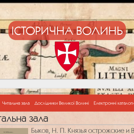
ІСТОРИЧНА ВОЛИНЬ
Читальна зала
Дослідники Великої Волині
Електронні каталог
тальна зала
Быков, Н. П. Князья острожские и 