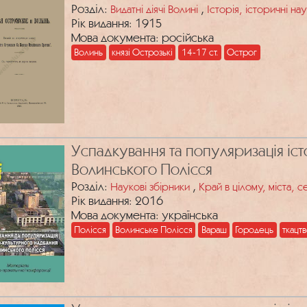
Розділ:
,
Видатні діячі Волині
Історія, історичні на
Рік видання: 1915
Мова документа: російська
Волинь
князі Острозькі
14-17 ст.
Острог
Успадкування та популяризація іс
Волинського Полісся
Розділ:
,
Наукові збірники
Край в цілому, міста, 
Рік видання: 2016
Мова документа: українська
Полісся
Волинське Полісся
Вараш
Городець
ткацт