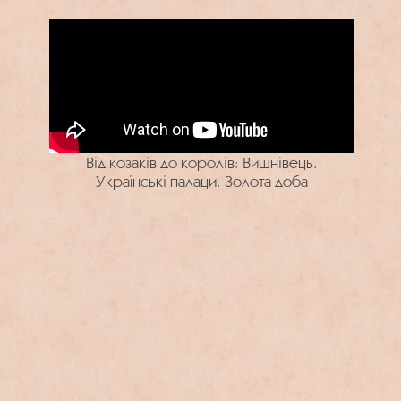
Від козаків до королів: Вишнівець.
Українські палаци. Золота доба