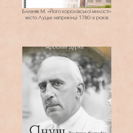
Близняк М. «Його королівської милості»
місто Луцьк наприкінці 1780-х років