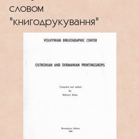
словом
"книгодрукування"