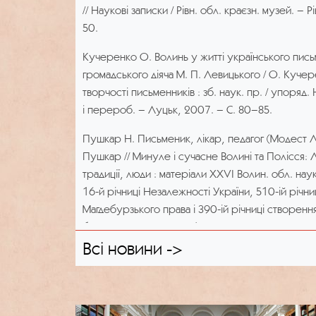
// Наукові записки / Рівн. обл. краєзн. музей. – 
діапозитиви на склі із зображенням дерев’яних 
50.
архітектури на території Волинської, Полтавсько
рецензії та інші різні документи.
Кучеренко О. Волинь у житті українського письм
громадського діяча М. П. Левицького / О. Кучере
Помер на 87 році життя 29 квітня 1968 р. Похо
творчості письменників : зб. наук. пр. / упоряд. 
кладовищі.
і перероб. – Луцьк, 2007. – С. 80–85.
Пушкар Н. Письменик, лікар, педагог (Модест 
Пушкар // Минуле і сучасне Волині та Полісся: Л
традиції, люди : матеріали XXVI Волин. обл. наук.
16-й річниці Незалежності України, 510-ій річни
Магдебурзького права і 390-ій річниці створен
братства, м. Луцьк, 9–10 листоп. 2007 р. – Луц
208–211.
Всі новини ->