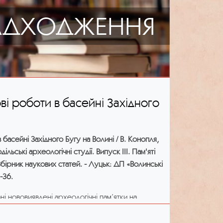
АДХОДЖЕННЯ
ові роботи в басейні Західного
 басейні Західного Бугу на Волині / В. Конопля,
льські археологічні студії. Випуск ІІІ. Пам'яті
бірник наукових статей. - Луцьк: ДП «Волинські
-36.
ні нововиявлені археологічні пам’ятки на
ого, Іваничівського та Локачинського районів
річки Західний Буг, виявлені і обстежені