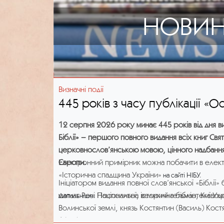
НОВИ
Визначні події
445 років з часу публікації «Ос
12 серпня 2026 року минає 445 років від дня в
Біблії» – першого повного видання всіх книг Свя
церковнослов’янською мовою, цінного надбання 
Європи.
Електронний примірник можна побачити в елект
«Історична спадщина України»
на сайті НІБУ.
Ініціатором видання повної слов’янської «Біблії»
магнат Речі Посполитої, великий гетьман, Київс
Національна історична бібліотека Ук
Детальніше:
Волинської землі, князь Костянтин (Василь) Ко
1608).