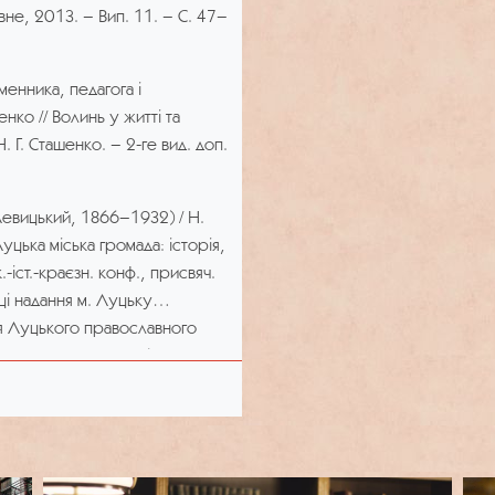
Рівне, 2013. – Вип. 11. – С. 47–
церков та інших пам’яток
ї губернії; листування;
енника, педагога і
нко // Волинь у житті та
ваний у Києві на Байковому
Н. Г. Сташенко. – 2-ге вид. доп.
Левицький, 1866–1932) / Н.
уцька міська громада: історія,
-іст.-краєзн. конф., присвяч.
ці надання м. Луцьку
ня Луцького православного
ьк, 2007. – Вип. 26. – С.