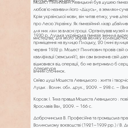
вулиця Івана Франка).
Модест Пилипович Левицький був душею гімназії,
Володимира Григоровича Леонтовича включено д
любов’ю називали його «Дідусь», а земляки-суча
обліку пам’яток архітектури в районі Західного 
Крім української мови, він читав етику, учив діте
Окрім насиченої практичної роботи інженера-ге
про Лесю Українку. Як гімназійний лікар дбайлив
реставратора, В. Г. Леонтович з 1914 р. розпоч
для них ліки за власні гроші. Організував музей
1930 р. Луцька українська гімназія змінила адр
діяльність у Київському політехнічному інститут
мистецтва, для якого зібрав велику колекцію пи
приміщення на вулицю Плоцьку, 20 (нині вулиця 
Також він до 1941 р. викладав геодезію у гірнич
червня 1932 р. Модест Пилипович провів свій о
художньому інститутах, залізничному технікумі,
кваліфікації (земський!), він сам визначив свій ді
1930 р. В. Г. Леонтович – доцент кафедри геодез
відмовився від операції, бо не витримало б серц
інженерно-будівельного інституту, а у січні 19
Література
вічний спочинок.
виробничий, педагогічний досвід та написані на
вчене звання професора без захисту дисертації
Сяйво душі Модеста Левицького : життя і творчіс
Луцьк : Волин. обл. друк., 2009. – 298 с. – (Виз
Упродовж 1963–1966 рр. Володимир Григоров
ЦДІАК УРСР різноманітні документи: плани, кре
Корсак І. Тиха правда Модеста Левицького : повіс
роботу над ремонтом, реставрацією Спасо-П
Ярославів Вал, 2009. – 166 с.
кафедрального собору в м. Житомир, замку кня
Доброчинська В. Професійна та громадська прац
Волинської губ.; будівництвом церкви св. Георгі
Волинському воєводстві (1921–1939 рр.) / В. 
меморіального комплексу «Козацькі Могили» під