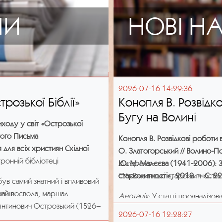
НИ
НОВІ Н
2026-07-16 14:29:36
трозької Біблії»
Конопля В. Розвідк
Бугу на Волині
иходу у світ «Острозької
того Письма
Конопля В. Розвідкові роботи в
для всіх християн Східної
О. Златогорський // Волино-Поді
ронній бібліотеці
Ю. М. Малєєва (1941-2006): З
Джерело:
старожитності», 2012. – С. 22
СУ «Волинські старожитності»
 був самий знатний і впливовий
ький воєвода, маршал
раїни
Анотація:
У статті проаналізова
стянтинович Острозький (1526–
території Володимир-Волинськ
2026-07-16 12:28:27
Волинської області в басейнах 