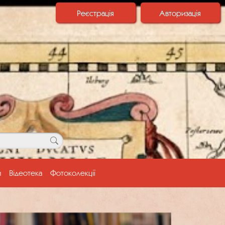
Реєстрація
Авторизація
и
Відеотека
Фотоколекції