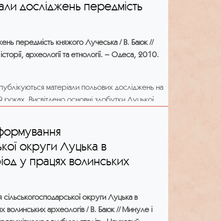
іали досліджень передмість
ознавства ім. Крип’якевича НАН України,
зею та ДП «Волинські старожитності» ДП НДЦ
НАН України.
жень передмість княжого Лучеська / В. Баюк //
сторії, археології та етнології. – Одеса, 2010.
 публікуються матеріали польових досліджень на
роках. Висвітлено основні здобутки Луцької,
ї рятівних археологічних експедицій ДП «НДЦ
го періоду. На основі викладених матеріалів
 формування
 ролі околиць у процесі становлення Луцька
кої округи Луцька в
ру.
іод у працях волинських
 сільськогосподарської округи Луцька в
 волинських археологів / В. Баюк // Минуле і