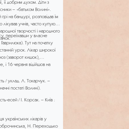
 її добрим духом. Діти з
о експедиції по вивченню і
сники – «батьком Волині».
театру воєнних дій.
й грі на бандурі, розповідав їм
одезиста, архітектора-
о лікував учнів, часто купуючи
ав педагогічну та наукову
 народної творчості і народного
есу, переїхавши у власне
і, де пропрацював до 1930 р.
санок.
Гаврилюка). Тут на початку
ому, індустріальному та
станній урок. Лікар широкої
 гідротехнічному училищі. З
агноз (заворот кишок),
ії та планування Київського
е, і 16 червня відійшов на
40 р., враховуючи великий
укові праці, йому присвоєно
.
ть / уклад. Л. Токарчук. –
начні постаті Волині).
ич Леонтович передав до
слення та матеріали про
ть-есей / І. Корсак. – Київ :
реображенського
зів Острозьких в м. Острог
я українських лікарів у
я для архітектурно-
Доброчинська, Н. Переходько
 Берестечком; фотографії,