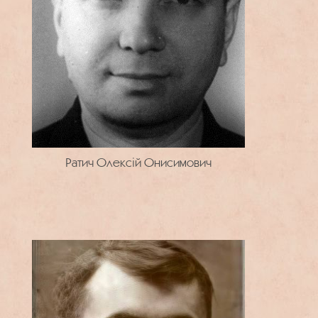
Ратич Олексій Онисимович