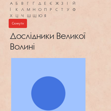
A
Б
В
Г
Ґ
Д
Е
Є
Ж
З
І
Й
Ї
К
Л
М
Н
О
П
Р
С
Т
У
Ф
Х
Ц
Ч
Ш
Щ
Ю
Я
Скинути
Дослідники Великої
Волині