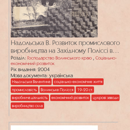
Надольська В. Розвиток промислового
виробництва на Західному Поліссі в
пореформенний період (2 пол. 19 –
Розділ:
,
Господарство Волинського краю
Соціально-
економічний розвиток
поч. 20 ст.)
Рік видання: 2004
Мова документа: українська
Надольська Валентина
соціально-економічне життя
промисловість
Волинське Полісся
19-20 ст.
виробнича діяльність
економічний розвиток
цукрові заводи
виробництво скла