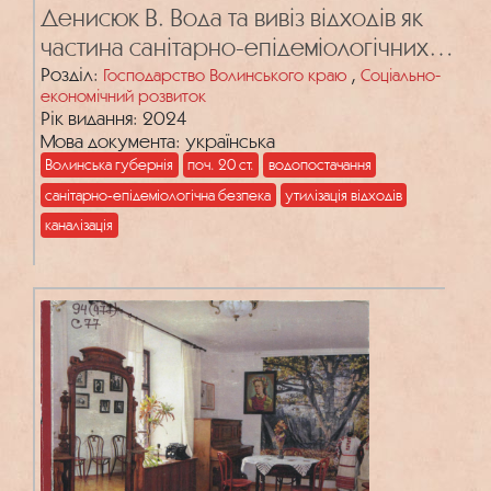
Денисюк В. Вода та вивіз відходів як
частина санітарно-епідеміологічних
проблем у містах Західної Волині в
Розділ:
,
Господарство Волинського краю
Соціально-
економічний розвиток
1914-1918 рр.
Рік видання: 2024
Мова документа: українська
Волинська губернія
поч. 20 ст.
водопостачання
санітарно-епідеміологічна безпека
утилізація відходів
каналізація