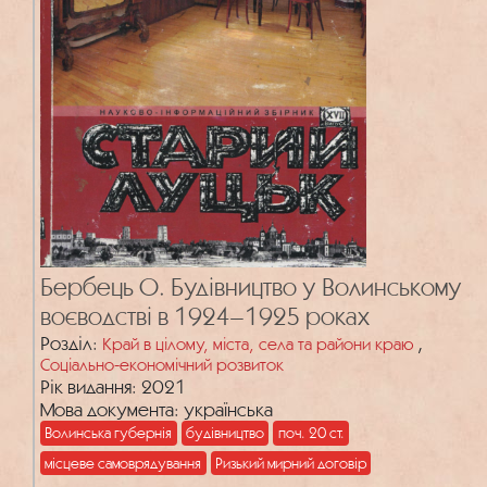
Бербець О. Будівництво у Волинському
воєводстві в 1924–1925 роках
Розділ:
,
Край в цілому, міста, села та райони краю
Соціально-економічний розвиток
Рік видання: 2021
Мова документа: українська
Волинська губернія
будівництво
поч. 20 ст.
місцеве самоврядування
Ризький мирний договір