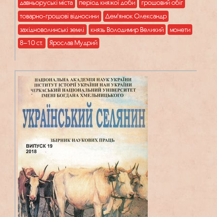
давньоруські міста
період княжої доби
грошовий обіг
товарно-грошові відносини
Дем'янюк Олександр
західноволинські землі
князь Володимир Великий
монети
8–10 ст.
Ярослав Мудрий