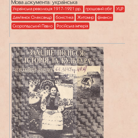
Мова документа: українська
Українська революція 1917-1921 рр.
грошовий обіг
УЦР
Дем'янюк Олександр
боністика
Житомир
фінанси
Скоропадський Павло
Російська імперія