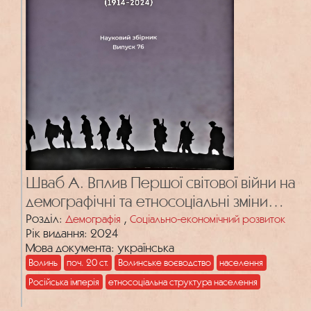
Шваб А. Вплив Першої світової війни на
демографічні та етносоціальні зміни
населення Волині
Розділ:
,
Демографія
Соціально-економічний розвиток
Рік видання: 2024
Мова документа: українська
Волинь
поч. 20 ст.
Волинське воєводство
населення
Російська імперія
етносоціальна структура населення