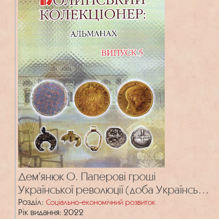
Дем’янюк О. Паперові гроші
Української революції (доба Української
Центральної ради 1917–1918)
Розділ:
Соціально-економічний розвиток
Рік видання: 2022