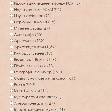
Рідкісні і цінні видання з фонду РОУНБ (11)
Наукові записки РОКМ (24)
Наукові збірники (73)
Періодичні видання (16)
Музейна справа (27)
Демографія (66)
Археологія (182)
Архітектура Волині (62)
Книгодрукування (19)
Видатні діячі Волині (153)
Бібліотечна справа (18)
Етнографія, фольклор (123)
Освіта та наукове життя краю (161)
Релігія (269)
Мови і діалекти (14)
Культура та мистецтво (77)
Літературне життя (27)
Історія, історичні науки (474)