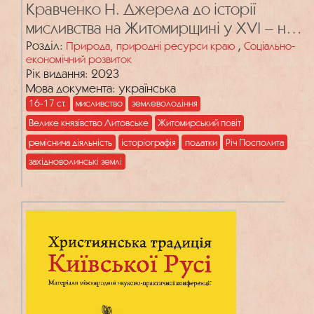
Кравченко Н. Джерела до історії
мисливства на Житомирщині у ХVІ – на
початку ХVІI ст.
Розділ:
,
Природа, природні ресурси краю
Соціально-
економічний розвиток
Рік видання: 2023
Мова документа: українська
16-17 ст.
мисливство
землеволодіння
Велике князівство Литовське
Житомирський повіт
реміснича діяльність
історіографія
податки
Річ Посполита
західноволинські землі