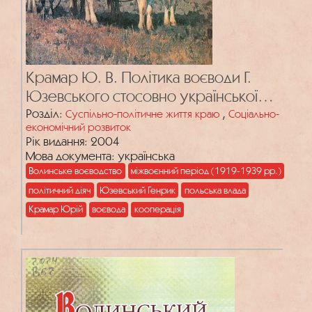
Крамар Ю. В. Політика воєводи Г.
Юзевського стосовно української
кооперації на Волині у міжвоєнний
Розділ:
,
Суспільно-політичне життя краю
Соціально-
економічний розвиток
період
Рік видання: 2004
Мова документа: українська
Волинське воєводство
міжвоєнний період (1919-1939 рр.)
політичний діяч
Юзевський Генрик
польська влада
Крамар Юрій
воєвода
кооперація