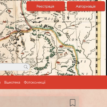
Реєстрація
Авторизація
и
Відеотека
Фотоколекції