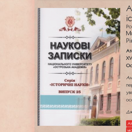
А
і
Ро
М
Рі
Ат
XV
Ос
Ан
пе
ув
ос
Дж
Ат
мі