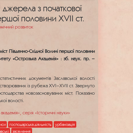
і джерела з початкової
першої половини XVII ст.
омічний розвиток
 міст Південно-Східної Волині першої половини
ситету «Острозька Академія» : зб. наук. пр. –
татистичних документів Заславської волості
, створюваних із рубежа XVI–XVII ст. Звернуто
осподарства новозасновуваних міст. Показано
кої волості.
академія», серія «Історичні науки»
писи
господарська діяльність
урбанізація
авські
заселення