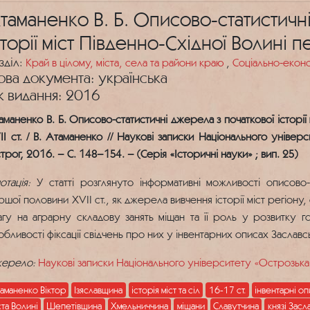
таманенко В. Б. Описово-статистичн
сторії міст Південно-Східної Волині 
зділ:
Край в цілому, міста, села та райони краю
,
Соціально-екон
ова документа: українська
к видання: 2016
аманенко В. Б. Описово-статистичні джерела з початкової історії
II ст. / В. Атаманенко // Наукові записки Національного універ
трог, 2016. – С. 148–154. – (Серія «Історичні науки» ; вип. 25)
отація:
У статті розглянуто інформативні можливості описово-с
ршої половини XVII ст., як джерела вивчення історії міст регіону
агу на аграрну складову занять міщан та її роль у розвитку г
обливості фіксації свідчень про них у інвентарних описах Заславсь
ерело:
Наукові записки Національного університету «Острозька 
аманенко Віктор
Ізяславщина
історія міст та сіл
16-17 ст.
інвентарні о
ста Волині
Шепетівщина
Хмельниччина
міщани
Славутчина
князі Засл