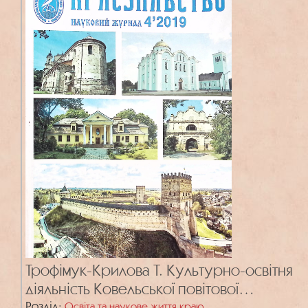
Трофімук-Крилова Т. Культурно-освітня
діяльність Ковельської повітової
«Просвіти» імені Лесі Українки у другій
Розділ:
Освіта та наукове життя краю