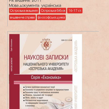
Рік видання: 2011
Мова документа: українська
Острозька академія
Острозька біблія
16-17 ст.
видавнича справа
філософська думка