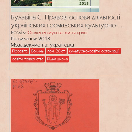
Булавіна С. Правові основи діяльності
українських громадських культурно-
освітніх організацій та товариств Волині
Розділ:
Освіта та наукове життя краю
Рік видання: 2013
у 20–30 роках XX ст.
Мова документа: українська
Просвіта
Волинь
поч. 20 ст.
культурно-освітні організації
освітні товариства
Рідна школа