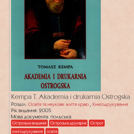
Kempa T. Akademia i drukarnia Ostrogska
Розділ:
,
Освіта та наукове життя краю
Книгодрукування
Рік видання: 2005
Мова документа: польська
Острозька академія
Острозька друкарня
Острог
книгодрукування
освіта