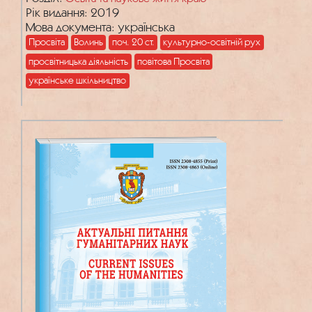
Рік видання: 2019
половині 1920-х рр. : (за діловодчою
Мова документа: українська
документацією із Державного архіву
Просвіта
Волинь
поч. 20 ст.
культурно-освітній рух
Волинської області)
просвітницька діяльність
повітова Просвіта
українське шкільництво