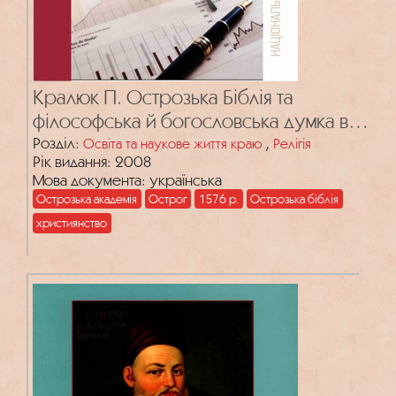
Кралюк П. Острозька Біблія та
філософська й богословська думка в
Острозькій академії
Розділ:
,
Освіта та наукове життя краю
Релігія
Рік видання: 2008
Мова документа: українська
Острозька академія
Острог
1576 р.
Острозька біблія
християнство