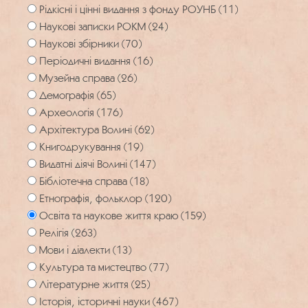
Рідкісні і цінні видання з фонду РОУНБ (11)
Наукові записки РОКМ (24)
Наукові збірники (70)
Періодичні видання (16)
Музейна справа (26)
Демографія (65)
Археологія (176)
Архітектура Волині (62)
Книгодрукування (19)
Видатні діячі Волині (147)
Бібліотечна справа (18)
Етнографія, фольклор (120)
Освіта та наукове життя краю (159)
Релігія (263)
Мови і діалекти (13)
Культура та мистецтво (77)
Літературне життя (25)
Історія, історичні науки (467)