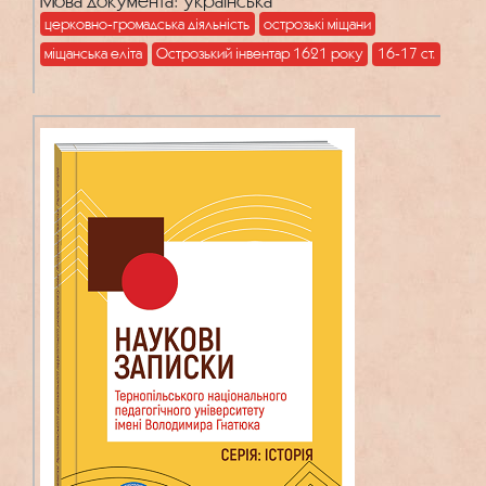
Мова документа: українська
колегуму)
церковно-громадська діяльність
острозькі міщани
міщанська еліта
Острозький інвентар 1621 року
16-17 ст.