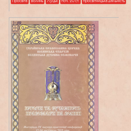
Просвіта
Волинь
Луцьк
поч. 20 ст.
просвітницька діяльність