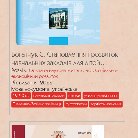
Богатчук С. Становлення і розвиток
навчальних закладів для дітей
залізничників Південно-Західних
Розділ:
,
Освіта та наукове життя краю
Соціально-
економічний розвиток
залізниць в кінці ХІХ – на початку ХХ ст.
Рік видання: 2022
Мова документа: українська
19-20 ст.
навчальні заклади
школи
училища залізничні
Південно-Західна залізниця
гуртожитки
вартість навчання