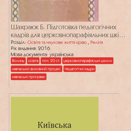
Шахраюк Б. Підготовка педагогічних
кадрів для церковнопарафіяльних шкіл
на Волині (1900–1914 рр.)
Розділ:
,
Освіта та наукове життя краю
Релігія
Рік видання: 2016
Мова документа: українська
Волинь
освіта
поч. 20 ст.
церковнопарафіяльні школи
навчально-виховний процес
педагогічні кадри
навчальні програми