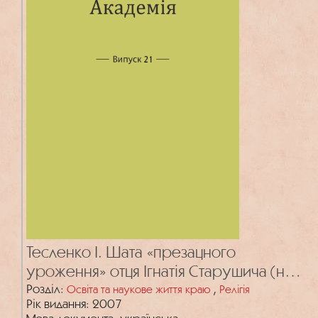
Тесленко І. Шата «презацного
уроження» отця Ігнатія Старушича (нові
матеріали про походження та
Розділ:
,
Освіта та наукове життя краю
Релігія
Рік видання: 2007
волинську рідню ректора Київського