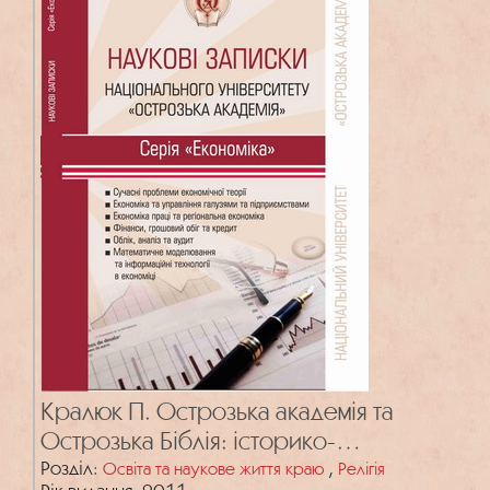
Кралюк П. Острозька академія та
Острозька Біблія: історико-
філософський контекст
Розділ:
,
Освіта та наукове життя краю
Релігія