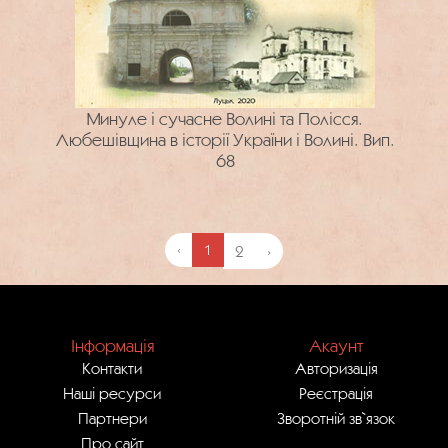
Минуле і сучасне Волині та Полісся.
Любешівщина в історії України і Волині. Вип.
68
‹
1
2
›
Інформація
Акаунт
Контакти
Авторизація
Наші ресурси
Реєстрація
Партнери
Зворотній зв`язок
Про сайт