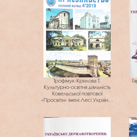
Трофімук-Крилова Т.
Га
Культурно-освітня діяльність
Ковельської повітової
«Просвіти» імені Лесі Українки
у другій половині 1920-х рр. :
(за діловодчою документацією
із Державного архіву
Волинської області)