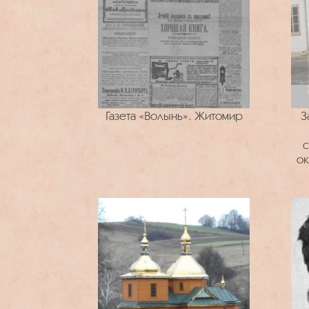
Газета «Волынь». Житомир
З
с
ок