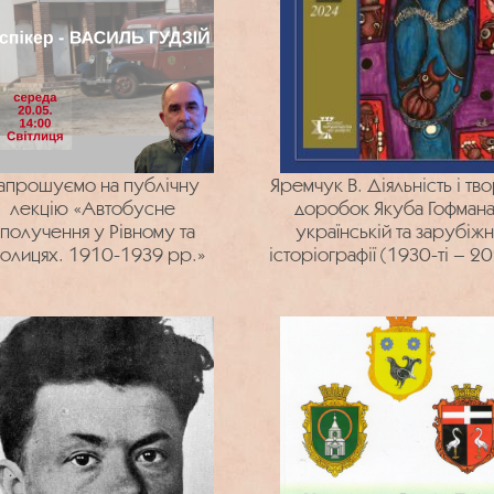
апрошуємо на публічну
Яремчук В. Діяльність і тв
лекцію «Автобусне
доробок Якуба Гофмана
получення у Рівному та
українській та зарубіжн
олицях. 1910-1939 рр.»
історіографії (1930-ті – 20
роки)