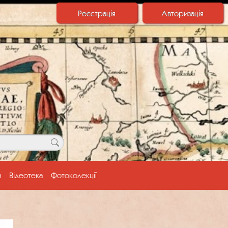
Реєстрація
Авторизація
и
Відеотека
Фотоколекції