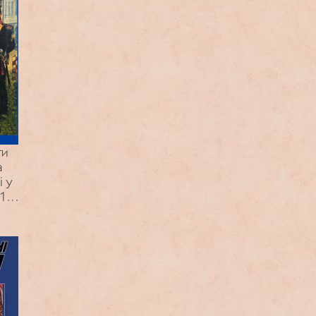
ти
а
і у
21–