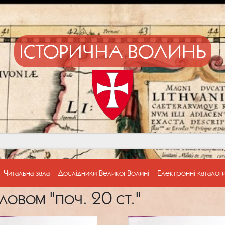
ІСТОРИЧНА ВОЛИНЬ
Читальна зала
Дослідники Великої Волині
Електронні каталог
овом "поч. 20 ст."