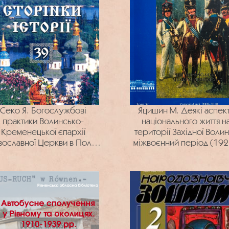
Секо Я. Богослужбові
Яцишин М. Деякі аспек
практики Волинсько-
національного життя н
Кременецької єпархії
території Західної Волин
ославної Церкви в Польщі
міжвоєнний період (19
920-х рр. та їхній вплив на
1939 рр.)
ормування національної
ідентичності українців