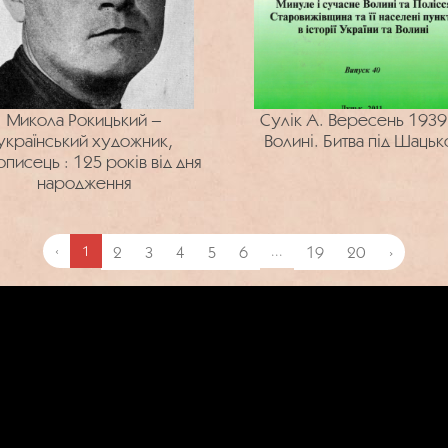
Микола Рокицький –
Сулік А. Вересень 1939
український художник,
Волині. Битва під Шацьк
писець : 125 років від дня
народження
‹
1
2
3
4
5
6
...
19
20
›