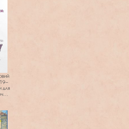
овий
919–
и для
чої