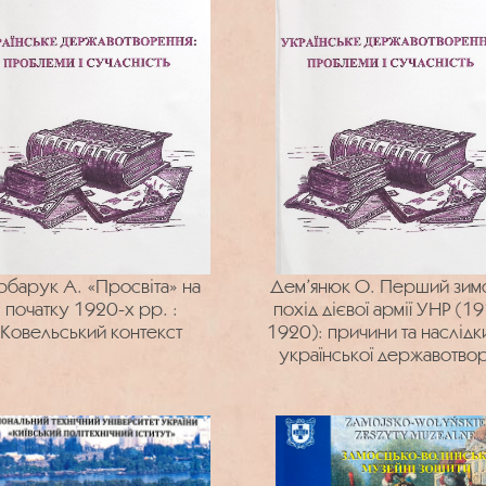
рбарук А. «Просвіта» на
Дем’янюк О. Перший зим
початку 1920-х рр. :
похід дієвої армії УНР (1
Ковельський контекст
1920): причини та наслідк
української державотвор
справи