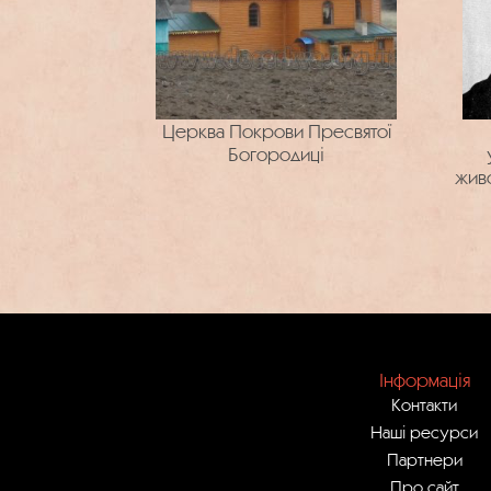
Церква Покрови Пресвятої
Богородиці
живо
Інформація
Контакти
Наші ресурси
Партнери
Про сайт