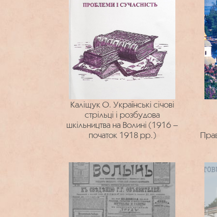
Каліщук О. Українські січові
стрільці і розбудова
шкільництва на Волині (1916 –
початок 1918 рр.)
Прав
у 1
ф