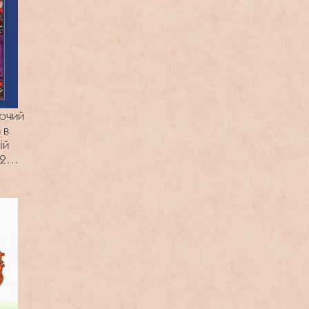
орчий
 в
ій
20-ті