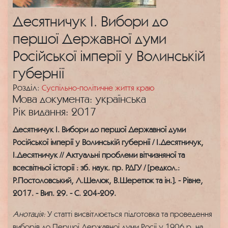
Десятничук І. Вибори до
першої Державної думи
Російської імперії у Волинській
губернії
Розділ:
Суспільно-політичне життя краю
Мова документа: українська
Рік видання: 2017
Десятничук І. Вибори до першої Державної думи
Російської імперії у Волинській губернії / І.Десятничук,
І.Десятничук // Актуальні проблеми вітчизняної та
всесвітньої історії : зб. наук. пр. РДГУ / [редкол.:
Р.Постоловський, Л.Шелюк, В.Шеретюк та ін.]. - Рівне,
2017. - Вип. 29. - С. 204-209.
Анотація:
У статті висвітлюється підготовка та проведення
виборів до Першої Державної думи Росії у 1906 р. на