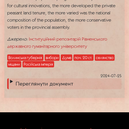
for cultural innovations, the more developed the private
peasant land tenure, the more varied was the national
composition of the population, the more conservative
voters in the provincial assembly.
Джерело:
Інституційний репозитарій Рівненського
державного гуманітарного університету
Волинська губернія
вибори
Дума
поч. 20 ст.
селянство
міщани
Російська імперія
2024-07-25
Переглянути документ