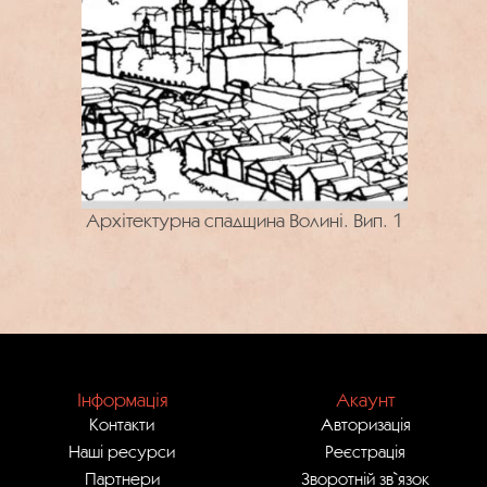
Архітектурна спадщина Волині. Вип. 1
Інформація
Акаунт
Контакти
Авторизація
Наші ресурси
Реєстрація
Партнери
Зворотній зв`язок