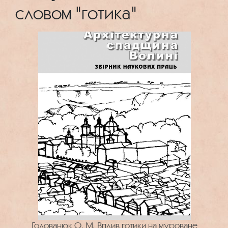
словом "готика"
Годованюк О. М. Вплив готики на муроване