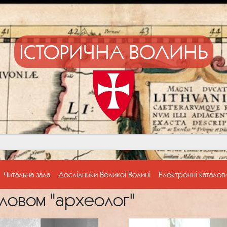
ІСТОРИЧНА ВОЛИНЬ
Читальна зала
Дослідники Великої Волині
Електронні каталог
ловом "археолог"