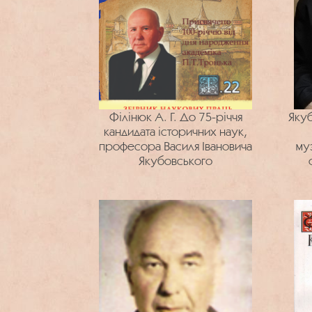
Філінюк А. Г. До 75-річчя
Якуб
кандидата історичних наук,
професора Василя Івановича
му
Якубовського
Бол