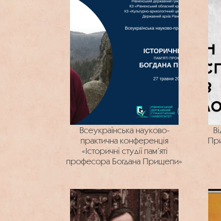
Всеукраїнська науково-
Ві
практична конференція
При
«Історичні студії пам’яті
професора Богдана Прищепи»