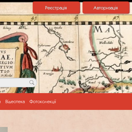
Реєстрація
Авторизація
и
Відеотека
Фотоколекції