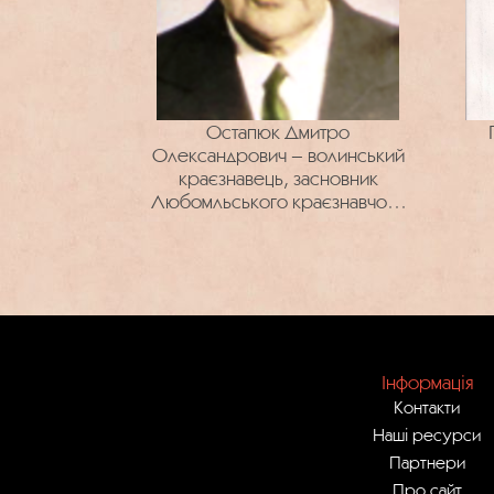
Остапюк Дмитро
Олександрович – волинський
краєзнавець, засновник
Любомльського краєзнавчого
музею : 110 років від дня
народження
Інформація
Контакти
Наші ресурси
Партнери
Про сайт