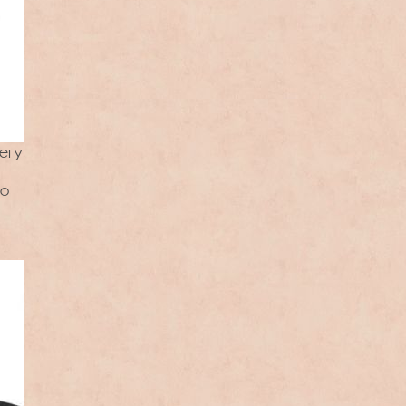
егу
го