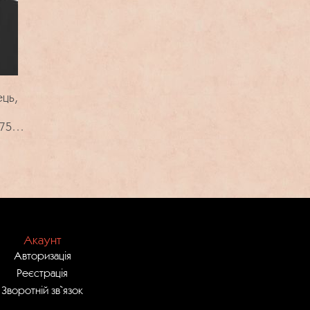
ець,
 75
ня
Акаунт
Авторизація
Реєстрація
Зворотній зв`язок