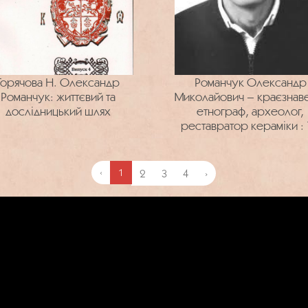
Горячова Н. Олександр
Романчук Олександр
Романчук: життєвий та
Миколайович – краєзнав
дослідницький шлях
етнограф, археолог,
реставратор кераміки :
років від дня народжен
‹
1
2
3
4
›