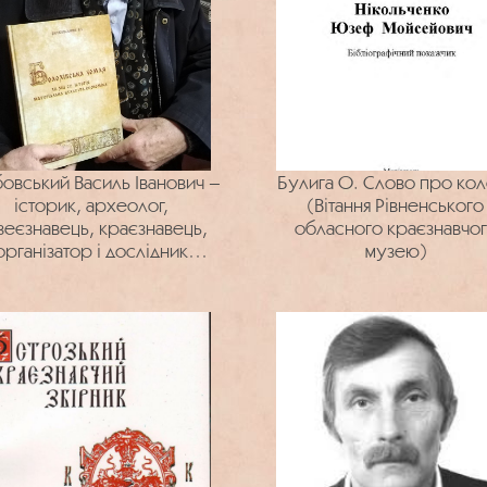
овський Василь Іванович –
Булига О. Слово про кол
історик, археолог,
(Вітання Рівненського
зеєзнавець, краєзнавець,
обласного краєзнавчо
організатор і дослідник
музею)
охівської землі : 85 років
від дня народження