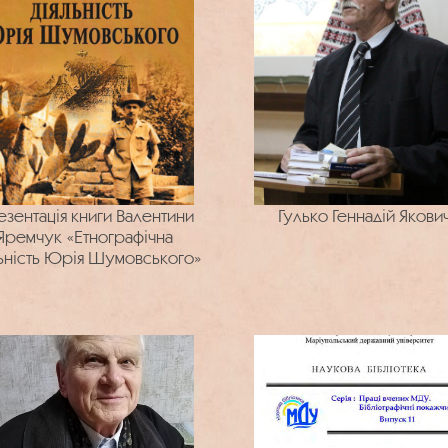
зентація книги Валентини
Гулько Геннадій Якови
Яремчук «Етнографічна
льність Юрія Шумовського»