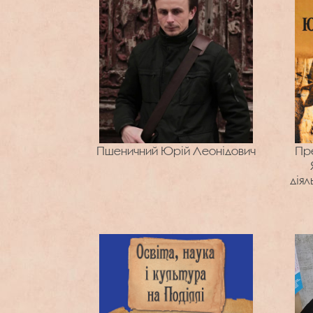
Пшеничний Юрій Леонідович
Пре
дія