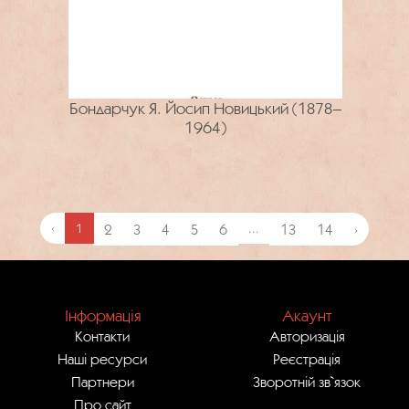
Бондарчук Я. Йосип Новицький (1878–
1964)
‹
1
2
3
4
5
6
...
13
14
›
Інформація
Акаунт
Контакти
Авторизація
Наші ресурси
Реєстрація
Партнери
Зворотній зв`язок
Про сайт