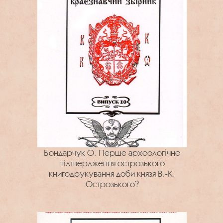
Бондарчук О. Перше археологічне
підтвердження острозького
книгодрукування доби князя В.-К.
Острозького?