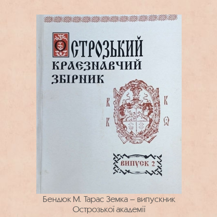
Бендюк М. Тарас Земка – випускник
Острозької академії