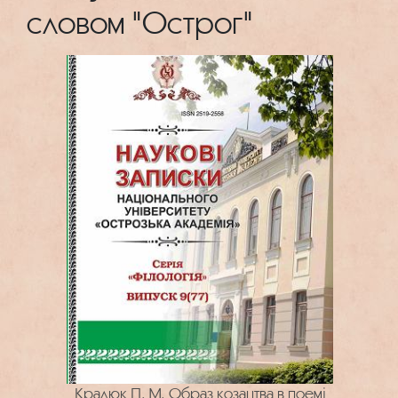
словом "Острог"
Кралюк П. М. Образ козацтва в поемі