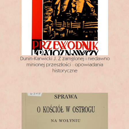
Dunin-Karwicki J. Z zamglonej i niedawno
minionej przeszłości : opowiadania
historyczne