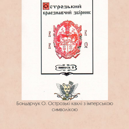
Бондарчук О. Острозькі кахлі з імперською
символікою