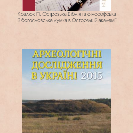
Кралюк П. Острозька Біблія та філософська
й богословська думка в Острозькій академії