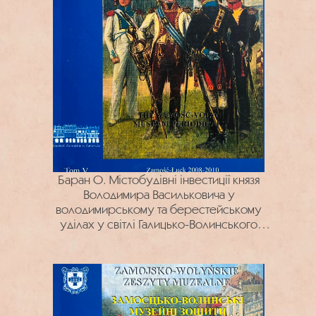
Баран О. Містобудівні інвестиції князя
Володимира Васильковича у
володимирському та берестейському
уділах у світлі Галицько-Волинського
літопису