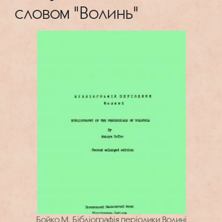
словом "Волинь"
Бойко М. Бібліографія періодики Волині