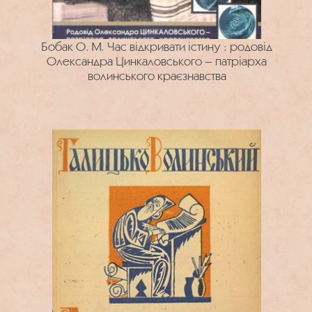
Бобак О. М. Час відкривати істину : родовід
Олександра Цинкаловського – патріарха
волинського краєзнавства