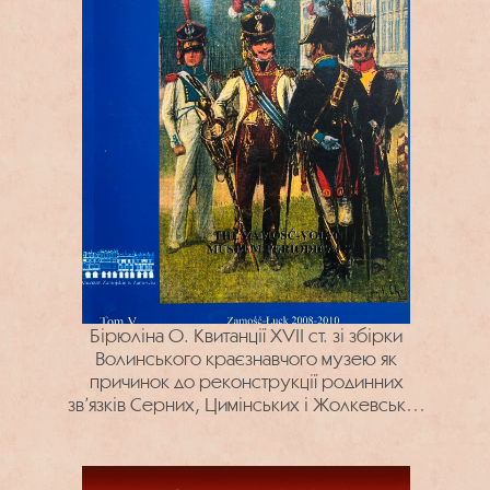
Бірюліна О. Квитанції XVII ст. зі збірки
Волинського краєзнавчого музею як
причинок до реконструкції родинних
зв’язків Серних, Цимінських і Жолкевських
на Волині