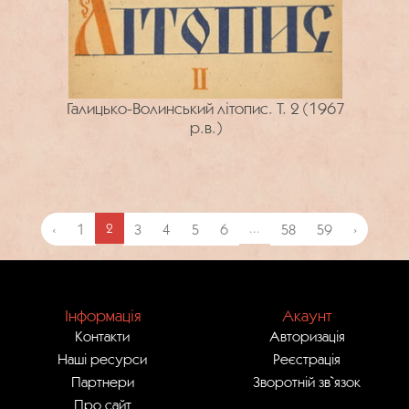
Галицько-Волинський літопис. Т. 2 (1967
р.в.)
‹
1
2
3
4
5
6
...
58
59
›
Інформація
Акаунт
Контакти
Авторизація
Наші ресурси
Реєстрація
Партнери
Зворотній зв`язок
Про сайт