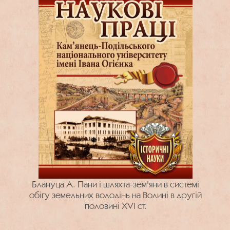
Блануца А. Пани і шляхта-зем'яни в системі
обігу земельних володінь на Волині в другій
половині ХVІ ст.