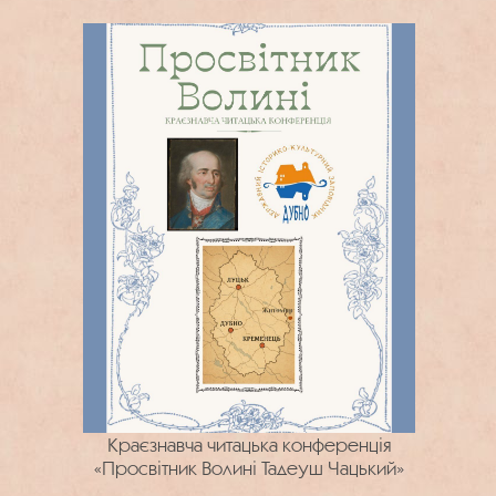
Краєзнавча читацька конференція
«Просвітник Волині Тадеуш Чацький»