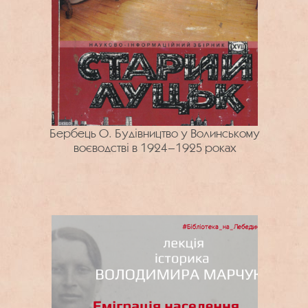
Бербець О. Будівництво у Волинському
воєводстві в 1924–1925 роках