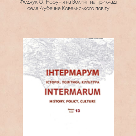
Федчук О. Неоунія на Волині: на прикладі
села Дубечне Ковельського повіту