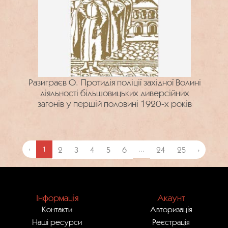
Разиграєв О. Протидія поліції західної Волині
діяльності більшовицьких диверсійних
загонів у першій половині 1920-х років
‹
1
2
3
4
5
6
...
24
25
›
Інформація
Акаунт
Контакти
Авторизація
Наші ресурси
Реєстрація