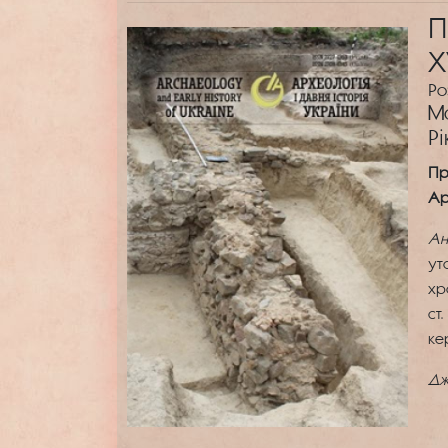
П
Х
Ро
М
Рі
Пр
Ар
Ан
ут
хр
ст
ке
Дж