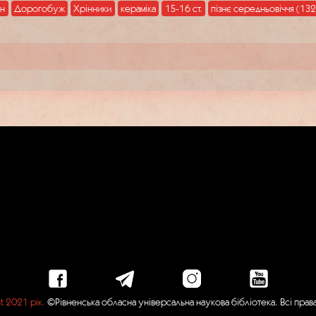
ан
Дорогобуж
Хрінники
кераміка
15-16 ст.
пізнє середньовіччя (13
t 2021 рік.
©Рівненська обласна універсальна наукова бібліотека. Всі пра