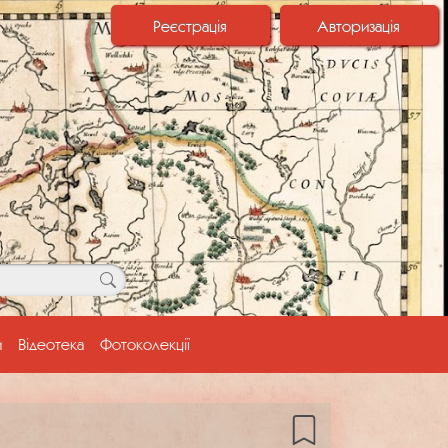
Реєстрація
Авторизація
и
Відеотека
Фотоколекції