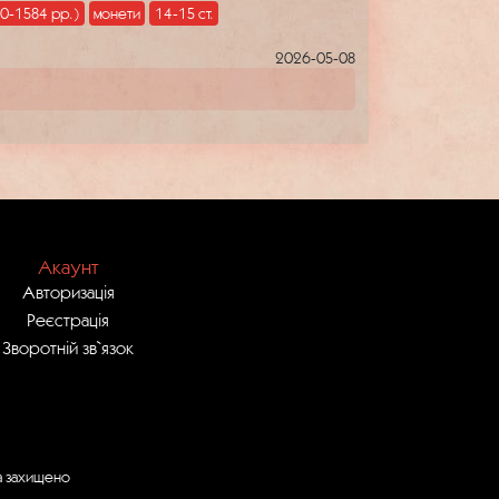
20-1584 рр.)
монети
14-15 ст.
2026-05-08
Акаунт
Авторизація
Реєстрація
Зворотній зв`язок
ва захищено