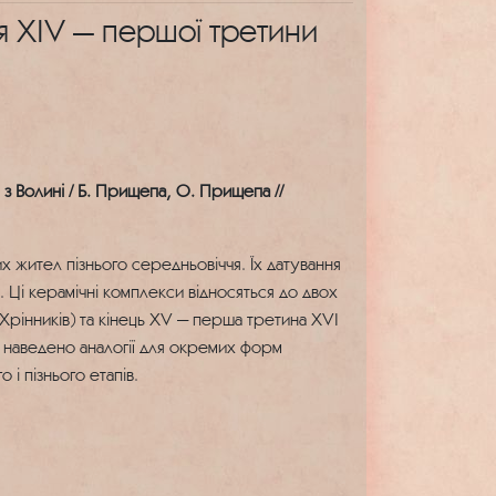
я ХІV — першої третини
 з Волині / Б. Прищепа, О. Прищепа //
х жител пізнього середньовіччя. Їх датування
Ці керамічні комплекси відносяться до двох
 Хрінників) та кінець ХV — перша третина ХVІ
, наведено аналогії для окремих форм
 і пізнього етапів.