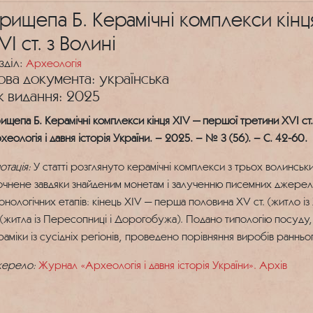
рищепа Б. Керамічні комплекси кінц
VІ ст. з Волині
зділ:
Археологія
ова документа: українська
к видання: 2025
ищепа Б. Керамічні комплекси кінця ХІV — першої третини ХVІ ст.
хеологія і давня історія України. – 2025. – № 3 (56). – С. 42-60.
отація:
У статті розглянуто керамічні комплекси з трьох волинськи
очнене завдяки знайденим монетам і залученню писемних джерел. 
онологічних етапів: кінець ХІV — перша половина ХV ст. (житло із
. (житла із Пересопниці і Дорогобужа). Подано типологію посуду
раміки із сусідніх регіонів, проведено порівняння виробів раннього
ерело:
Журнал «Археологія і давня історія України». Архів