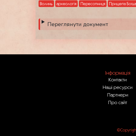
Волинь
археологія
Пересопниця
Прищепа Богд
Переглянути документ
Інформація
Контакти
Наші ресурси
Партнери
Про сайт
©Copyrigh