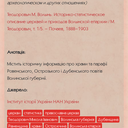
археологическом и других отношениях)
Теодоровыч М. Волынь: Историко-статистическое
описание церквей и приходов Волынской епархии / М.
Теодоровыч, т. 1/5. – Почаев, 1888–1903
Анотація:
Містить історичну інформацію про храми та парафії
Ровенського, Острозького і Дубенського повітів
Волинської губернії.
Джерело:
Інститут історії України НАН України
церкви
статистика
православна церква
Теодорович Микола Іванович
Волинська губернія
Дубенщина
Рівненщина
храми
Острожчина
Волинська єпархія