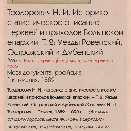
Теодорович Н. И. Историко-
статистическое описание
церквей и приходов Волынской
епархии. Т. 2: Уезды Ровенский,
Острожский и Дубенский
Розділ:
Релігія
,
Край в цілому, міста, села та райони
краю
Мова документа: російська
Рік видання: 1889
Теодорович Н. И. Историко-статистическое описание
церквей и приходов Волынской епархии. – Т. 2: Уезды
Ровенский, Острожский и Дубенский / Составил Н. И.
Теодорович. – Почаев, 1889. – 696 с.
–
(Волынь в
описании городов, местечек и сел: в церковно-
историческом, географическом, этнографическом,