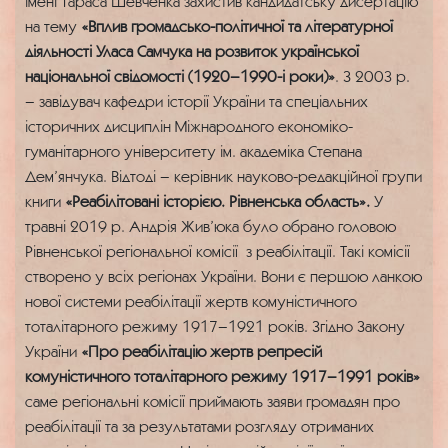
імені Тараса Шевченка захистив кандидатську дисертацію
на тему
«Вплив громадсько-політичної та літературної
діяльності Уласа Самчука на розвиток української
національної свідомості (1920–1990-і роки)»
. З 2003 р.
– завідувач кафедри історії України та спеціальних
історичних дисциплін Міжнародного економіко-
гуманітарного університету ім. академіка Степана
Дем’янчука. Відтоді – керівник науково-редакційної групи
книги
«Реабілітовані історією. Рівненська область».
У
травні 2019 р. Андрія Жив’юка було обрано головою
Рівненської регіональної комісії з реабілітації. Такі комісії
створено у всіх регіонах України. Вони є першою ланкою
нової системи реабілітації жертв комуністичного
тоталітарного режиму 1917–1921 років. Згідно Закону
України
«Про реабілітацію жертв репресій
комуністичного тоталітарного режиму 1917–1991 років»
саме регіональні комісії приймають заяви громадян про
реабілітації та за результатами розгляду отриманих