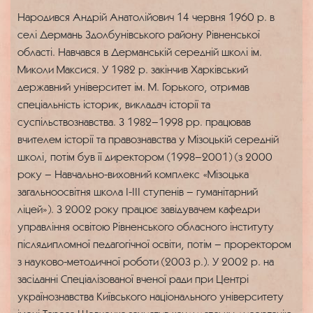
Народився Андрій Анатолійович 14 червня 1960 р. в
селі Дермань Здолбунівського району Рівненської
області. Навчався в Дерманській середній школі ім.
Миколи Максися. У 1982 р. закінчив Харківський
державний університет ім. М. Горького, отримав
спеціальність історик, викладач історії та
суспільствознавства. З 1982–1998 рр. працював
вчителем історії та правознавства у Мізоцькій середній
школі, потім був її директором (1998–2001) (з 2000
року – Навчально-виховний комплекс «Мізоцька
загальноосвітня школа I-III ступенів – гуманітарний
ліцей»). З 2002 року працює завідувачем кафедри
управління освітою Рівненського обласного інституту
післядипломної педагогічної освіти, потім – проректором
з науково-методичної роботи (2003 р.). У 2002 р. на
засіданні Спеціалізованої вченої ради при Центрі
українознавства Київського національного університету