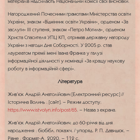
матеріалів надсилають Національній комісії свої висновки.
Нагороджений Почесними грамотами Міністерства освіти
України, знаком «Відмінник освіти України», орденом «За
заслуги» ІІІ ступеня, знаком «Петро Могила», орденом
Христа Спасителя УПЦ КП, отримав державну нагороду
України з нагоди Дня Соборності. У 2005 р. став
лауреатом премії імені Івана Франка у галузі
інформаційної діяльності у номінації «За кращу наукову
роботу в інформаційній сфері».
Література
Жив’юк Андрій Анатолійович [Електронний ресурс] //
Історична Волинь : [сайт]. – Режим доступу:
https://www.istvolyn.info/post/65
. – Назва з екрана.
Жив’юк Андрій Анатолійович: до 60-річчя від дня
народження : біобібл. покажч. / упоряд. Р. П. Давидюк. –
Рівне : Формат-А, 2020. – 112 с.