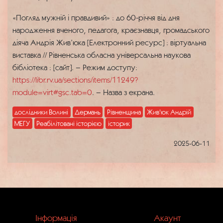
«Погляд мужній і правдивий» : до 60-річчя від дня
народження вченого, педагога, краєзнавця, громадського
діяча Андрія Жив’юка [Електронний ресурс] : віртуальна
виставка // Рівненська обласна універсальна наукова
бібліотека : [сайт]. – Режим доступу:
https://libr.rv.ua/sections/items/11249?
module=virt#gsc.tab=0
. – Назва з екрана.
дослідники Волині
Дермань
Рівненщина
Жив'юк Андрій
МЕГУ
Реабілітовані історією
історик
2025-06-11
Інформація
Акаунт