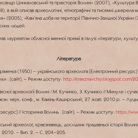
ександр Цинкаловський та праісторія Волині» (2007), «Культура В
8), в якій описав археологічні, етнографічні та писемні джерела 
 (2005), «Кам’яна доба на території Північно-Західної України (ХІІ-
асних людей.
в лауреатом обласної іменної премії в галузі літератури, культур
Література
Охріменка (1950) – українського археолога [Електронний ресурс] 
лки : [сайт]. – Режим доступу:
http://kraeznavchiy.blogspot.com/2
ної археології Волині / М. Кучинко, З. Кучинко // Минуле і сучасн
єзн. наук. конф., м. Камінь-Каширський, 27 жовт. 2010 р. – Луц
есурс] // Історична Волинь : [сайт]. – Режим доступу:
https://ww
ький археолог, краєзнавець, дослідник прадавньої історії Волині 
, 2010. – Вип. 2. – С. 204–205.