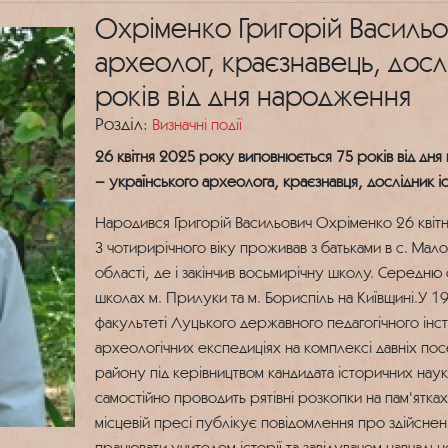
Охріменко Григорій Васильо
археолог, краєзнавець, дослі
років від дня народження
Розділ:
Визначні події
26 квітня 2025 року виповнюється 75 років від дн
– українського археолога, краєзнавця, дослідник іс
Народився Григорій Васильович Охріменко 26 квітня
З чотирирічного віку проживав з батьками в с. Мал
області, де і закінчив восьмирічну школу. Середню 
школах м. Прилуки та м. Бориспіль на Київщині.У 
факультеті Луцького державного педагогічного інсти
археологічних експедиціях на комплексі давніх посе
району під керівництвом кандидата історичних наук
самостійно проводить рятівні розкопки на пам'ятках
місцевій пресі публікує повідомлення про здійснені
працювати учителем історії та завідувачем навчаль