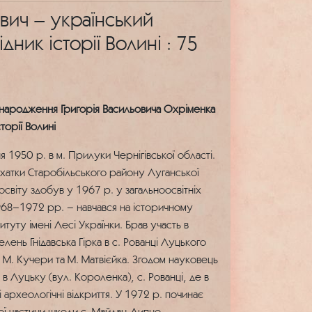
вич – український
дник історії Волині : 75
я народження Григорія Васильовича Охріменка
торії Волині
 1950 р. в м. Прилуки Чернігівської області.
охатки Старобільського району Луганської
освіту здобув у 1967 р. у загальноосвітніх
1968–1972 рр. – навчався на історичному
туту імені Лесі Українки. Брав участь в
лень Гнідавська Гірка в с. Рованці Луцького
 М. Кучери та М. Матвієйка. Згодом науковець
 в Луцьку (вул. Короленка), с. Рованці, де в
 археологічні відкриття. У 1972 р. починає
ної частини школи с. Майдан-Липно