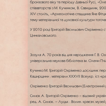
бронзового віку та періоду Давньої Русі, «Ол
співавторстві з М. Кучинком, В. Савицьким, 200
ХІV століть, «Археологічна спадщина Яна Фітцке»
тему матеріальної та духовної культури тогоч
У 2010 році Григорій Васильович Охріменко ста
Цинкаловського.
Зозуля А. 70 років від дня народження Г. В. 
універсальна наукова бібліотека ім. Олени Пчі
Кучинко М. Григорій Охріменко дослідник первіс
Каширщини : матеріали ХХXVII Всеукр. іст.-кра
Охріменко Григорій Васильович [Електронний р
Силюк А. Григорій Охріменко – відомий українс
ред. А. Силюк. – Луцьк : Волин. краєзн. музей