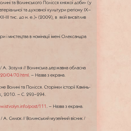
олині та Волинського Полісся княжої доби» (у
матеріальної та духовної культури регіону ІХ–
ІІІ тис. до н. е.)» (2009), в якій висвітлив
и і мистецтва в номінації імені Олександра
/ А. Зозуля // Волинська державна обласна
020/04/70.html
. – Назва з екрана.
е Волині та Полісся. Сторінки історії Камінь-
ьк, 2010. – С. 293–294.
w.istvolyn.info/post/111
. – Назва з екрана.
/ А. Силюк // Волинський музейний вісник /