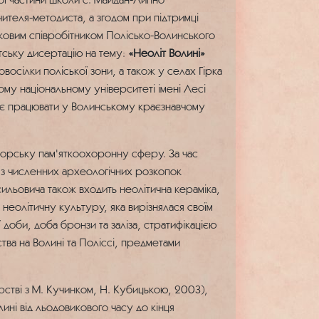
чителя-методиста, а згодом при підтримці
ауковим співробітником Полісько-Волинського
тську дисертацію на тему:
«Неоліт Волині»
восілки поліської зони, а також у селах Гірка
му національному університеті імені Лесі
ує працювати у Волинському краєзнавчому
орську пам'яткоохоронну сферу. За час
ки з численних археологічних розкопок
ильовича також входить неолітична кераміка,
неолітичну культуру, яка вирізнялася своїм
доби, доба бронзи та заліза, стратифікацією
ва на Волині та Поліссі, предметами
рстві з М. Кучинком, Н. Кубицькою, 2003),
ині від льодовикового часу до кінця