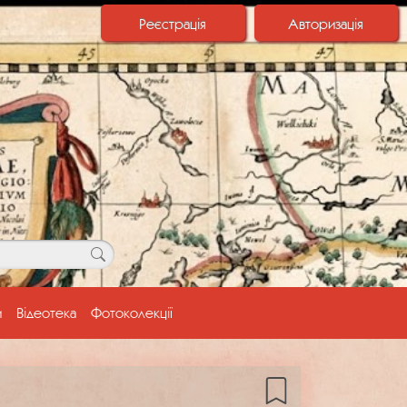
Реєстрація
Авторизація
и
Відеотека
Фотоколекції