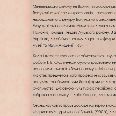
Маневицького району на Волині. За дослідницьк
Всеукраїнської спілки краєзнавців – заслужен
народознавчого центру Волинського державног
базу якої становили матеріали з численних пам
Полонка, Голишів, Гнідава Луцького району. 
Українки, де обіймає посаду доцента кафедри
музеї та Малій Академії Наук.
Коло інтересів вченого не обмежується наук
роботи Г. В. Охріменком було опрацьовано вели
поповнили колекції в Волинському та Маневиць
яка стає предметом його професійних зацікавл
посудом, особливостями його форми та декору. 
суспільства, духовною культурою первісних с
озброєння енеоліту – доби бронзи, давніми 
Серед наукових праць дослідника варто виокре
«Нариси культури давньої Волині» (2006), де 