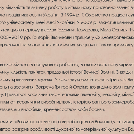
у діяльність та активну роботу з дітьми йому присвоєно звання в
ого працівника освіти України. З 1994 р. Г. Охріменко працює н
о університету імені Лесі Українки. У 2002 р. захистив кандида
'яток цього періоду в селах Годомичі, Комарово, Мала Осниця, Но
З 2005–2019 рр. Григорій Васильович працює у Східноєвропейсько
 археології та допоміжних історичних дисциплін. Також продовж
ово-дослідною та пошуковою роботою, а охоплюють популяризат
ку кількість пам'яток прадавньої історії Великої Волині. Знахід
кому краєзнавчих музеях. У коло наукових інтересів Григорія Вас
ень на все життя. Зокрема Григорій Охріменко виділив волинську 
Цікавиться дослідник також епохами палеоліту, мезоліту, мідної 
пільнот, керамічним виробництвом, історією раннього землеробст
металевими виробами, кременярством доби бронзи.
мити: «Розвиток керамічного виробництва на Волині» (у співавто
автор розкрив особливості духовної та матеріальної культури Вол