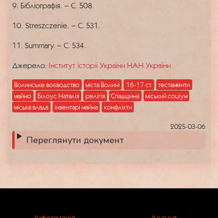
9. Бібліографія. – С. 508.
10. Streszczenie. – С. 531.
11. Summary. – С. 534.
Джерело:
Інститут історії України НАН України
Волинське воєводство
міста Волині
16-17 ст.
тестаменти
майно
Білоус Наталія
релігія
Спадщина
міський соціум
міська влада
інвентарі майна
конфлікти
2025-03-06
Переглянути документ
Інформація
Акаунт