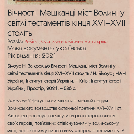
Вічності. Мешканці міст Волині у
світлі тестаментів кінця XVI–XVII
століть
Розділ:
Релігія
,
Суспільно-політичне життя краю
Мова документа: українська
Рік видання: 2021
Білоус Н. За крок до Вічності. Мешканці міст Волині у
світлі тестаментів кінця XVI–XVII століть / Н. Білоус ; НАН
України, Інститут історії України. – Київ : Інститут історії
України ; Простір, 2021. – 536 с.
Анотація:
У фокусі дослідження – міський соціум
Волинського воєводства останньої третини XVI–XVII ст.
Авторка пропонує поглянути на різні сторони життя
своїх героїв, пов’язаних співіснуванням у волинському
місті, через призму одного виду джерел – тестаменту. У