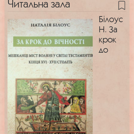
Читальна зала
Білоус
Н. За
крок
до