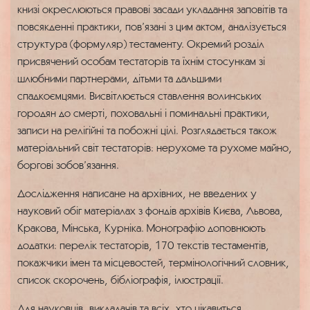
книзі окреслюються правові засади укладання заповітів та
повсякденні практики, пов’язані з цим актом, аналізується
структура (формуляр) тестаменту. Окремий розділ
присвячений особам тестаторів та їхнім стосункам зі
шлюбними партнерами, дітьми та дальшими
спадкоємцями. Висвітлюється ставлення волинських
городян до смерті, поховальні і поминальні практики,
записи на релігійні та побожні цілі. Розглядається також
матеріальний світ тестаторів: нерухоме та рухоме майно,
боргові зобов’язання.
Дослідження написане на архівних, не введених у
науковий обіг матеріалах з фондів архівів Києва, Львова,
Кракова, Мінська, Курніка. Монографію доповнюють
додатки: перелік тестаторів, 170 текстів тестаментів,
покажчики імен та місцевостей, термінологічний словник,
список скорочень, бібліографія, ілюстрації.
Для науковців, викладачів та всіх, хто цікавиться