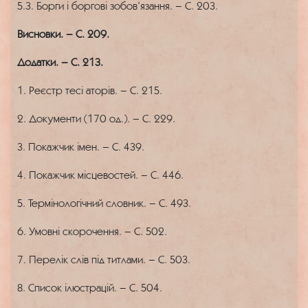
5.3. Борги і боргові зобов’язання. – С. 203.
Висновки. – С. 209.
Додатки. – С. 213.
1. Реєстр тесі аторів. – С. 215.
2. Документи (170 од.). – С. 229.
3. Покажчик імен. – С. 439.
4. Покажчик місцевостей. – С. 446.
5. Термінологічний словник. – С. 493.
6. Умовні скорочення. – С. 502.
7. Перелік слів під титлами. – С. 503.
8. Список ілюстрацій. – С. 504.