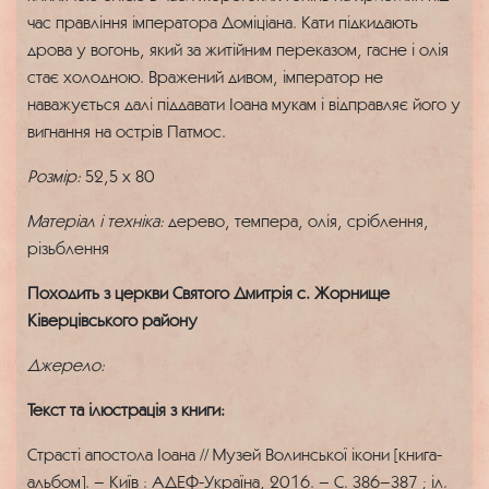
час правління імператора Доміціана. Кати підкидають
дрова у вогонь, який за житійним переказом, гасне і олія
стає холодною. Вражений дивом, імператор не
наважується далі піддавати Іоана мукам і відправляє його у
вигнання на острів Патмос.
Розмір:
52,5 x 80
Матеріал і техніка:
дерево, темпера, олія, сріблення,
різьблення
Походить з церкви Святого Дмитрія с. Жорнище
Ківерцівського району
Джерело:
Текст та ілюстрація з книги:
Страсті апостола Іоана // Музей Волинської ікони [книга-
альбом]. – Київ : АДЕФ-Україна, 2016. – С. 386–387 ; іл.