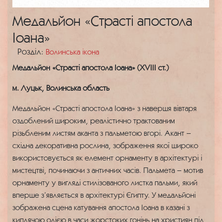
Mедальйон «Страсті апостола
Іоана»
Розділ:
Волинська ікона
Mедальйон «Страсті апостола Іоана» (ХVIII ст.)
м. Луцьк, Волинська область
Mедальйон «Страсті апостола Іоана» з навершя вівтаря
оздоблений широким, реалістично трактованим
різьбленим листям аканта з пальметою вгорі. Акант –
східна декоративна рослина, зображення якої широко
використовується як елемент орнаменту в архітектурі і
мистецтві, починаючи з античних часів. Пальмета – мотив
орнаменту у вигляді стилізованого листка пальми, який
вперше з’являється в архітектурі Єгипту. У медальйоні
зображена сцена катування апостола Іоана в казані з
киплячою олією в часи жорстоких гонінь на християн під