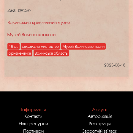
Див. також:
Волинський краєзнавчий музей
Музей Волинської ікони
18 ст.
сакральне мистецтво
Музей Волинської ікони
орнаментика
Волинська область
2025-08-18
Інформація
Акаунт
Контакти
Авторизація
Наші ресурси
Реєстрація
Партнери
Зворотній зв`язок