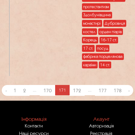
протестантизм
Здолбунівщина
монастирі
Дубровиця
костел
орден піарів
Корець
16-17 ст.
17 ст.
посуд
фабрика порцелянова
караїми
14 ст.
‹
1
2
...
170
171
172
...
177
178
›
Інформація
Акаунт
Контакти
Авторизація
Наші ресурси
Реєстрація