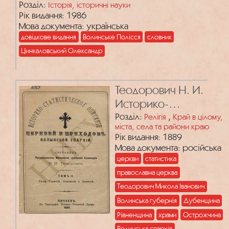
словник – від найдавніших часів до 1914
Розділ:
Історія, історичні науки
Рік видання: 1986
року) . Т. 2.
Мова документа: українська
довідкове видання
Волинське Полісся
словник
Цинкаловський Олександр
Теодорович Н. И.
Историко-
статистическое
Розділ:
,
Релігія
Край в цілому,
міста, села та райони краю
описание церквей и
Рік видання: 1889
приходов Волынской
Мова документа: російська
епархии. Т. 2: Уезды
церкви
статистика
Ровенский,
православна церква
Острожский и
Теодорович Микола Іванович
Дубенский
Волинська губернія
Дубенщина
Рівненщина
храми
Острожчина
Волинська єпархія