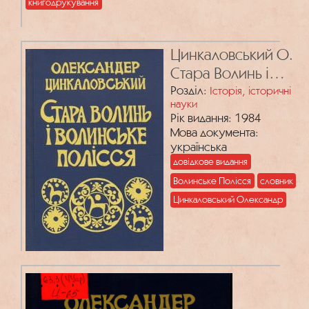
книгодрукування
Цинкаловський О.
Стара Волинь і
Волинське Полісся
Розділ:
Історія, історичні
науки
(Краєзнавчий
Рік видання: 1984
словник – від
Мова документа:
найдавніших часів
українська
довідкове видання
до 1914 року). Т. 1
Волинське Полісся
словник
Цинкаловський Олександр