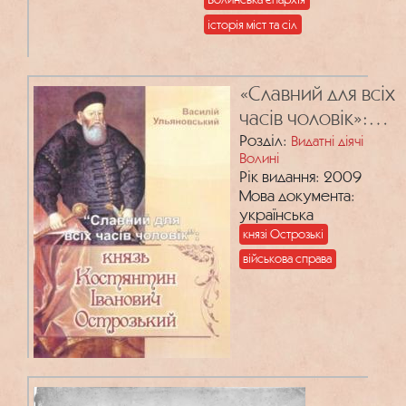
історія міст та сіл
«Славний для всіх
часів чоловік»:
князь Костянтин
Розділ:
Видатні діячі
Волині
Іванович
Рік видання: 2009
Острозький
Мова документа:
українська
князі Острозькі
військова справа