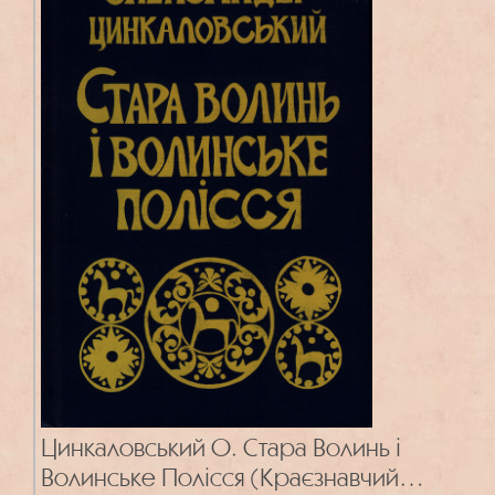
Цинкаловський О. Стара Волинь і
Волинське Полісся (Краєзнавчий