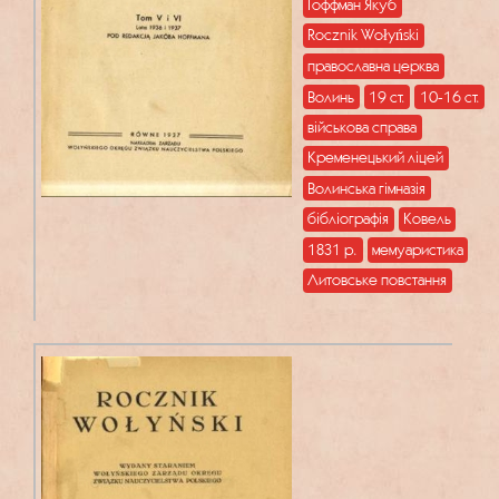
Гоффман Якуб
Rocznik Wołyński
православна церква
Волинь
19 ст.
10-16 ст.
військова справа
Кременецький ліцей
Волинська гімназія
бібліографія
Ковель
1831 р.
мемуаристика
Литовське повстання