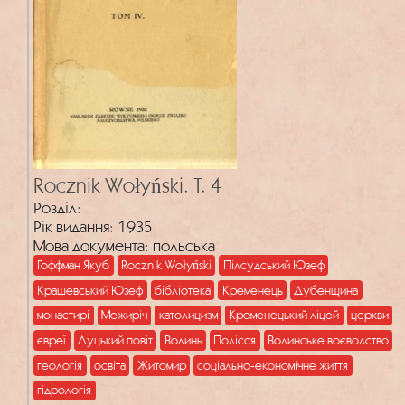
Rocznik Wołyński. T. 4
Розділ:
Рік видання: 1935
Мова документа: польська
Гоффман Якуб
Rocznik Wołyński
Пілсудський Юзеф
Крашевський Юзеф
бібліотека
Кременець
Дубенщина
монастирі
Межиріч
католицизм
Кременецький ліцей
церкви
євреї
Луцький повіт
Волинь
Полісся
Волинське воєводство
геологія
освіта
Житомир
соціально-економічне життя
гідрологія