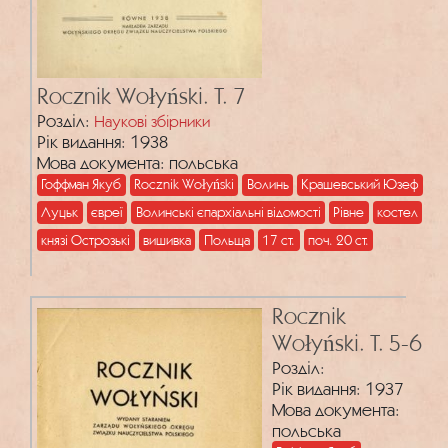
Rocznik Wołyński. Т. 7
Розділ:
Наукові збірники
Рік видання: 1938
Мова документа: польська
Гоффман Якуб
Rocznik Wołyński
Волинь
Крашевський Юзеф
Луцьк
євреї
Волинські єпархіальні відомості
Рівне
костел
князі Острозькі
вишивка
Польща
17 ст.
поч. 20 ст.
Rocznik
Wołyński. T. 5-6
Розділ:
Рік видання: 1937
Мова документа:
польська