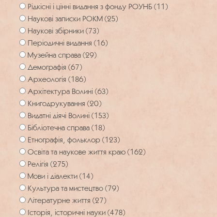
Рідкісні і цінні видання з фонду РОУНБ (11)
Наукові записки РОКМ (25)
Наукові збірники (73)
Періодичні видання (16)
Музейна справа (29)
Демографія (67)
Археологія (186)
Архітектура Волині (63)
Книгодрукування (20)
Видатні діячі Волині (153)
Бібліотечна справа (18)
Етнографія, фольклор (123)
Освіта та наукове життя краю (162)
Релігія (275)
Мови і діалекти (14)
Культура та мистецтво (79)
Літературне життя (27)
Історія, історичні науки (478)