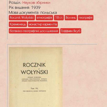
Розділ:
Наукові збірники
Рік видання: 1939
Мова документа: польська
Rocznik Wołyński
етнографія
18 ст.
Волинь
географія
Кременець
монастир кармелітів
ботаніко-географічні дослідження
Гоффман Якуб