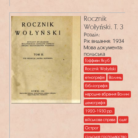
Rocznik
Wołyński. T. 3
Розділ:
Рік видання: 1934
Мова документа:
польська
Гоффман Якуб
Rocznik Wołyński
етнографія
Волинь
бібліографія
народне вбрання Волині
демографія
1920-1930 рр.
військова справа
одяг
Острог
сільське господарство