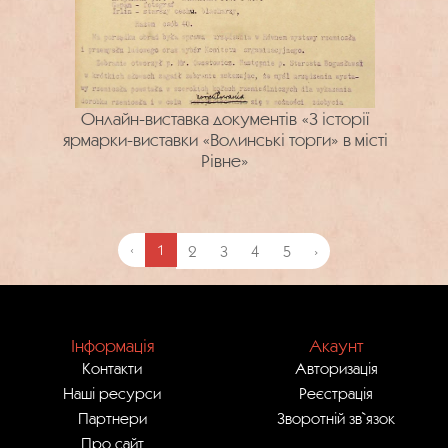
Онлайн-виставка документів «З історії
ярмарки-виставки «Волинські торги» в місті
Рівне»
‹
1
2
3
4
5
›
Інформація
Акаунт
Контакти
Авторизація
Наші ресурси
Реєстрація
Партнери
Зворотній зв`язок
Про сайт