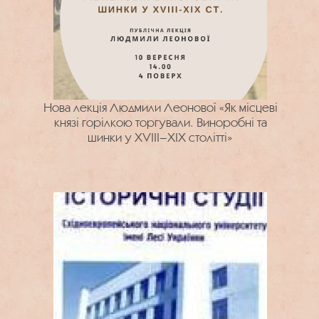
Нова лекція Людмили Леонової «Як місцеві
князі горілкою торгували. Виноробні та
шинки у XVIII–XIX столітті»