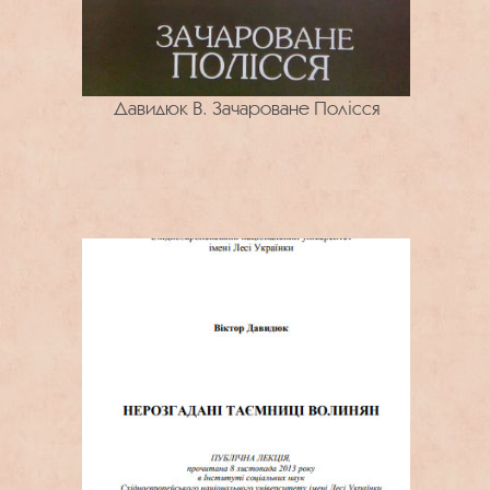
Давидюк В. Зачароване Полісся