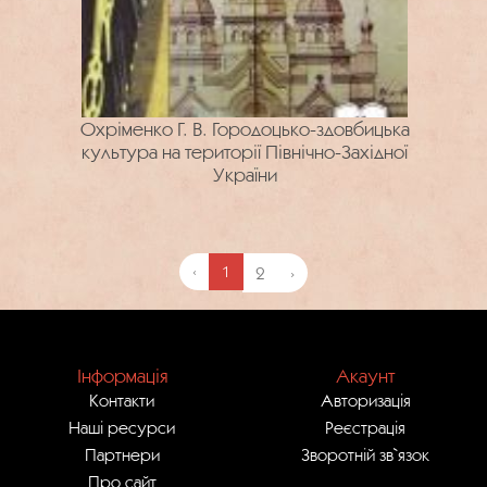
Охріменко Г. В. Городоцько-здовбицька
культура на території Північно-Західної
України
‹
1
2
›
Інформація
Акаунт
Контакти
Авторизація
Наші ресурси
Реєстрація
Партнери
Зворотній зв`язок
Про сайт