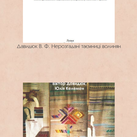
Давидюк В. Ф. Нерозгадані таємниці волинян