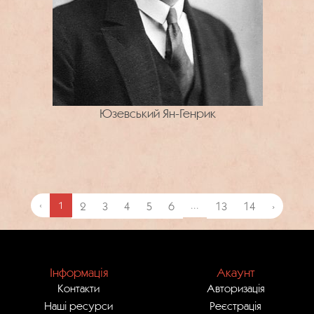
Юзевський Ян-Генрик
‹
1
2
3
4
5
6
...
13
14
›
Інформація
Акаунт
Контакти
Авторизація
Наші ресурси
Реєстрація