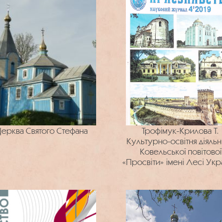
ерква Святого Стефана
Трофімук-Крилова Т.
Культурно-освітня діяльн
Ковельської повітової
«Просвіти» імені Лесі Укр
у другій половині 1920-х 
(за діловодчою документа
із Державного архіву
Волинської області)