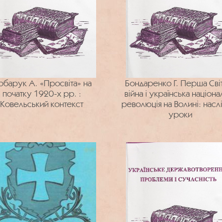
рбарук А. «Просвіта» на
Бондаренко Г. Перша Сві
початку 1920-х рр. :
війна і українська націона
Ковельський контекст
революція на Волині: наслі
уроки