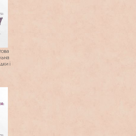
това
льна
дки і