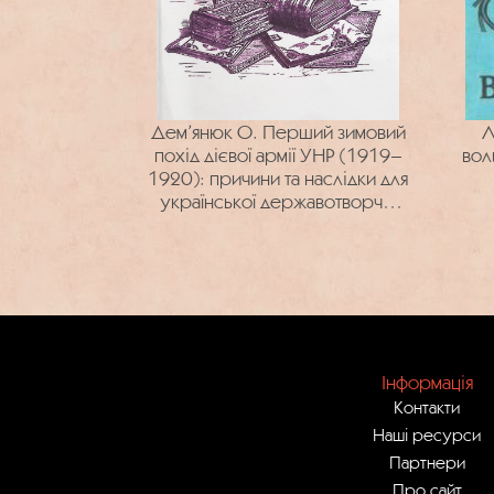
Дем’янюк О. Перший зимовий
Л
похід дієвої армії УНР (1919–
вол
1920): причини та наслідки для
української державотворчої
справи
Інформація
Контакти
Наші ресурси
Партнери
Про сайт