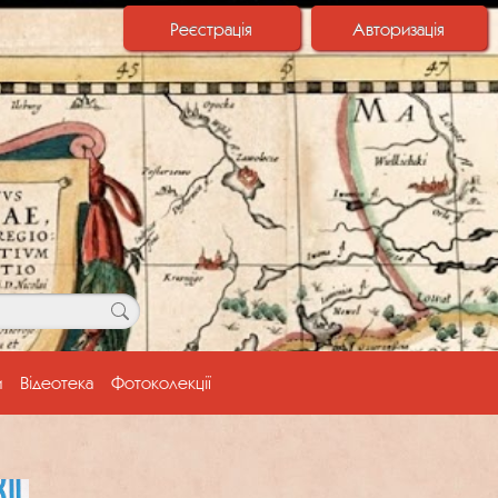
Реєстрація
Авторизація
и
Відеотека
Фотоколекції