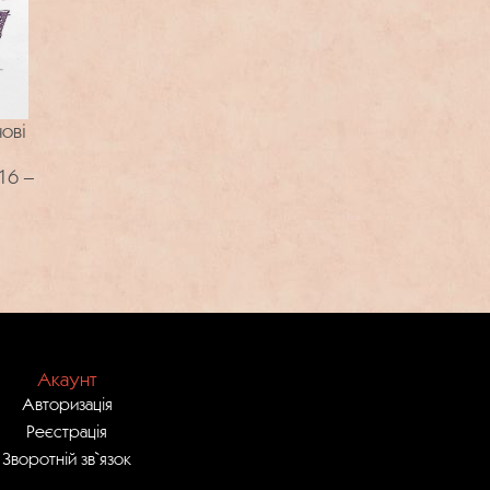
чові
16 –
Акаунт
Авторизація
Реєстрація
Зворотній зв`язок