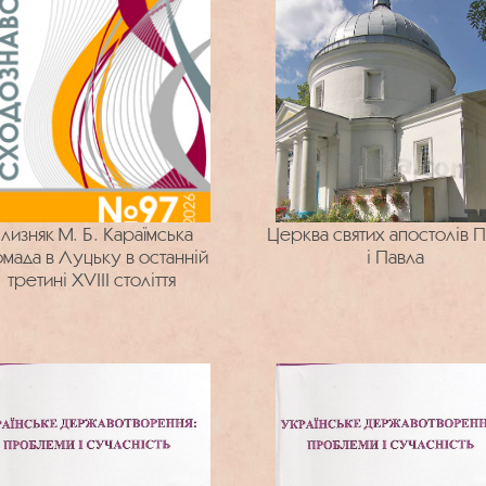
лизняк М. Б. Караїмська
Церква святих апостолів 
мада в Луцьку в останній
і Павла
третині XVIII століття