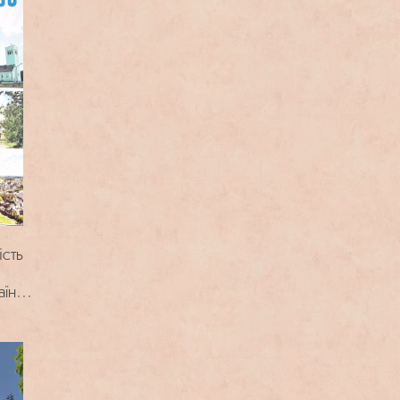
ість
аїнки
рр. :
цією