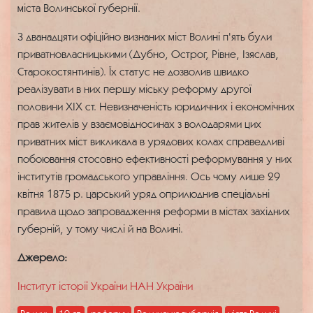
міста Волинської губернії.
З дванадцяти офіційно визнаних міст Волині п'ять були
приватновласницькими (Дубно, Острог, Рівне, Ізяслав,
Старокостянтинів). Їх статус не дозволив швидко
реалізувати в них першу міську реформу другої
половини ХІХ ст. Невизначеність юридичних і економічних
прав жителів у взаємовідносинах з володарями цих
приватних міст викликала в урядових колах справедливі
побоювання стосовно ефективності реформування у них
інститутів громадського управління. Ось чому лише 29
квітня 1875 р. царський уряд оприлюднив спеціальні
правила щодо запровадження реформи в містах західних
губерній, у тому числі й на Волині.
Джерело:
Інститут історії України НАН України