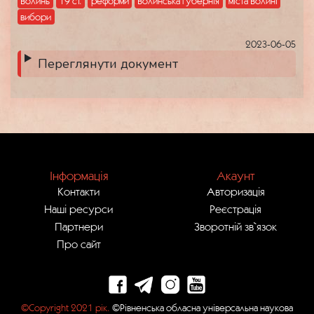
Волинь
19 ст.
реформи
Волинська губернія
міста Волині
вибори
2023-06-05
Переглянути документ
Інформація
Акаунт
Контакти
Авторизація
Наші ресурси
Реєстрація
Партнери
Зворотній зв`язок
Про сайт
©Copyright 2021 рік.
©Рівненська обласна універсальна наукова