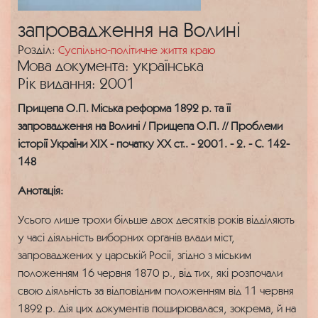
запровадження на Волині
Розділ:
Суспільно-політичне життя краю
Мова документа: українська
Рік видання: 2001
Прищепа О.П. Міська реформа 1892 р. та її
запровадження на Волині / Прищепа О.П. // Проблеми
історії України ХІХ - початку ХХ ст.. - 2001. - 2. - С. 142-
148
Анотація:
Усього лише трохи більше двох десятків років відділяють
у часі діяльність виборних органів влади міст,
запроваджених у царській Росії, згідно з міським
положенням 16 червня 1870 р., від тих, які розпочали
свою діяльність за відповідним положенням від 11 червня
1892 р. Дія цих документів поширювалася, зокрема, й на