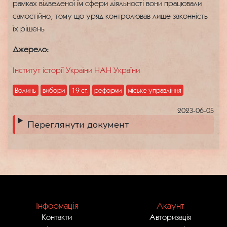
рамках відведеної їм сфери діяльності вони працювали
самостійно, тому що уряд контролював лише законність
їх рішень
Джерело:
Інститут історії України НАН України
Волинь
вибори
19 ст.
реформи
міське управління
2023-06-05
Переглянути документ
Інформація
Акаунт
Контакти
Авторизація