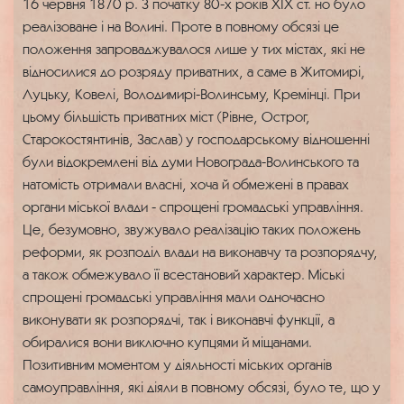
16 червня 1870 р. З початку 80-х років XIX ст. но було
реалізоване і на Волині. Проте в повному обсязі це
положення запроваджувалося лише у тих містах, які не
відносилися до розряду приватних, а саме в Житомирі,
Луцьку, Ковелі, Володимирі-Волинсьму, Кремінці. При
цьому більшість приватних міст (Рівне, Острог,
Старокостянтинів, Заслав) у господарському відношенні
були відокремлені від думи Новограда-Волинського та
натомість отримали власні, хоча й обмежені в правах
органи міської влади - спрощені громадські управління.
Це, безумовно, звужувало реалізацію таких положень
реформи, як розподіл влади на виконавчу та розпорядчу,
а також обмежувало її всестановий характер. Міські
спрощені громадські управління мали одночасно
виконувати як розпорядчі, так і виконавчі функції, а
обиралися вони виключно купцями й міщанами.
Позитивним моментом у діяльності міських органів
самоуправління, які діяли в повному обсязі, було те, що у