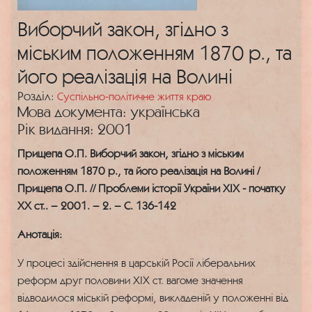
Виборчий закон, згідно з
міським положенням 1870 р., та
його реалізація на Волині
Розділ:
Суспільно-політичне життя краю
Мова документа: українська
Рік видання: 2001
Прищепа О.П. Виборчий закон, згідно з міським
положенням 1870 р., та його реалізація на Волині /
Прищепа О.П. // Проблеми історії України ХІХ - початку
ХХ ст.. – 2001. – 2. – С. 136-142
Анотація:
У процесі здійснення в царській Росії ліберальних
реформ друг половини ХІХ ст. вагоме значення
відводилося міській реформі, викладеній у положенні від