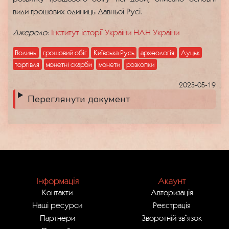
види грошових одиниць Давньої Русі.
Джерело:
Інститут історії України НАН України
Волинь
грошовий обіг
Київська Русь
археологія
Луцьк
торгівля
монетні скарби
монети
розкопки
2023-05-19
Переглянути документ
Інформація
Акаунт
Контакти
Авторизація
Наші ресурси
Реєстрація
Партнери
Зворотній зв`язок