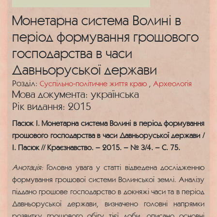
Монетарна система Волині в
період формування грошового
господарства в часи
Давньоруської держави
Розділ:
Суспільно-політичне життя краю
,
Археологія
Мова документа: українська
Рік видання: 2015
Пасюк І. Монетарна система Волині в період формування
грошового господарства в часи Давньоруської держави /
І. Пасюк // Краєзнавство. – 2015. – № 3/4. – С. 75.
Анотація:
Головна увага у статті відведена дослідженню
формування грошової системи Волинської землі. Аналізу
піддано грошове господарство в докняжі часи та в період
Давньоруської держави, визначено головні напрямки
розвитку грошового обігу тієї доби, описано основні