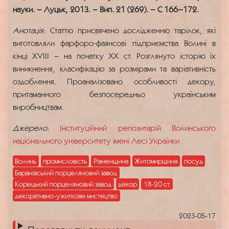
науки. – Луцьк, 2013. – Вип. 21 (269). – С 166–172.
Анотація:
Статтю присвячено дослідженню тарілок, які
виготовляли фарфоро-фаянсові підприємства Волині в
кінці XVІII – на початку XX ст. Розглянуто історію їх
виникнення, класифікацію за розмірами та варіативність
оздоблення. Проаналізовано особливості декору,
притаманного безпосередньо українським
виробництвам.
Джерело:
Інституційний репозитарій Волинського
національного університету імені Лесі Українки
Волинь
промисловість
Рівненщина
Житомирщина
посуд
Баранівський порцеляновий завод
Корецький порцеляновий завод
декор
18-20 ст.
декоративно-ужиткове мистецтво
2023-05-17