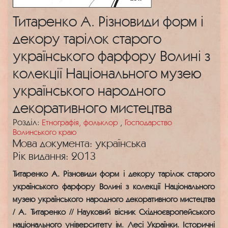
Титаренко А. Різновиди форм і
декору тарілок старого
українського фарфору Волині з
колекції Національного музею
українського народного
декоративного мистецтва
Розділ:
Етнографія, фольклор
,
Господарство
Волинського краю
Мова документа: українська
Рік видання: 2013
Титаренко А. Різновиди форм і декору тарілок старого
українського фарфору Волині з колекції Національного
музею українського народного декоративного мистецтва
/ А. Титаренко // Науковий вісник Східноєвропейського
національного університету ім. Лесі Українки. Історичні