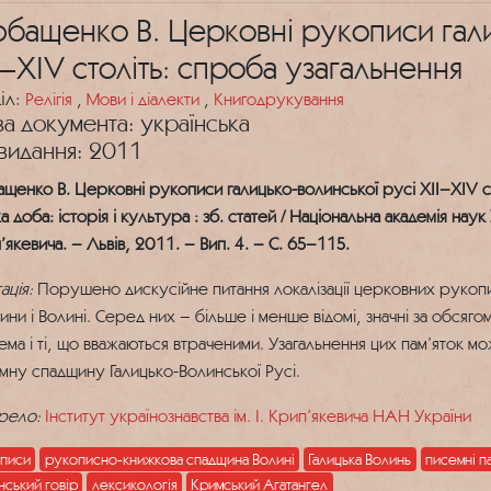
бащенко В. Церковні рукописи гали
I–XIV століть: спроба узагальнення
іл:
Релігія
,
Мови і діалекти
,
Книгодрукування
а документа: українська
 видання: 2011
щенко В. Церковні рукописи галицько-волинської русі XII–XIV ст
 доба: історія і культура : зб. статей / Національна академія наук У
’якевича. – Львів, 2011. – Вип. 4. – С. 65–115.
ація:
Порушено дискусійне питання локалізації церковних рукопис
ини і Волині. Серед них – більше і менше відомі, значні за обсяго
ема і ті, що вважаються втраченими. Узагальнення цих пам’яток 
мну спадщину Галицько-Волинської Русі.
рело:
Інститут українознавства ім. І. Крип’якевича НАН України
писи
рукописно-книжкова спадщина Волині
Галицька Волинь
писемні па
нський говір
лексикологія
Кримський Агатангел