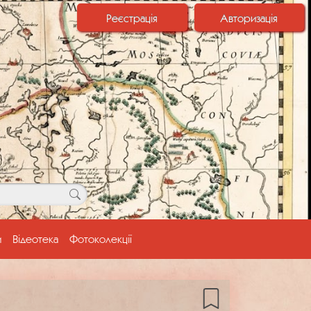
Реєстрація
Авторизація
и
Відеотека
Фотоколекції