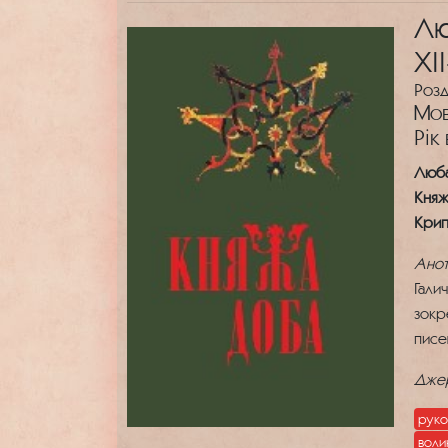
Лю
XI
Розд
Мов
Рік
Люба
Княжа
Крип
Анот
Галич
зокр
писе
Дже
руко
воли