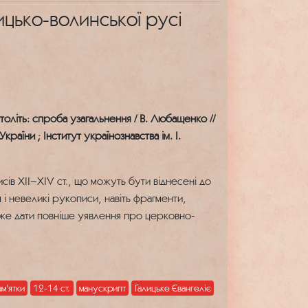
цько-волинської русі
оліть: спроба узагальнення / В. Любащенко //
країни ; Інститут українознавства ім. І.
ів XII–XIV ст., що можуть бути віднесені до
м і невеликі рукописи, навіть фрагменти,
може дати повніше уявлення про церковно-
м'ятки
12-14 ст.
манускрипт
Галицьке Євангеліє