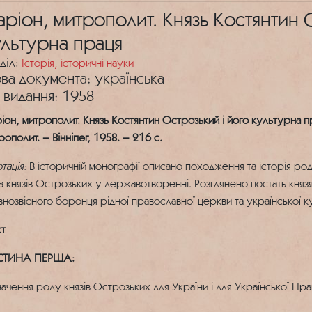
аріон, митрополит. Князь Костянтин 
ультурна праця
діл:
Історія, історичні науки
ва документа: українська
к видання: 1958
ріон, митрополит. Князь Костянтин Острозький і його культурна пр
рополит. – Вінніпег, 1958. – 216 с.
тація:
В історичній монографії описано походження та історія род
а князів Острозьких у державотворенні. Розглянено постать княз
внозвісного боронця рідної православної церкви та української к
ст
СТИНА ПЕРША:
Значення роду князів Острозьких для України і для Української Пра