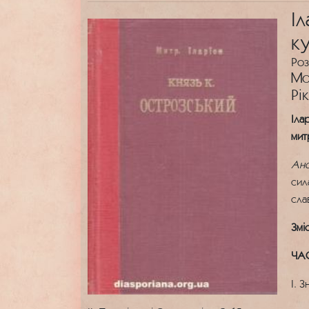
Іл
к
Роз
Мо
Рі
Іла
мит
Ано
сил
сла
Змі
ЧА
І. 