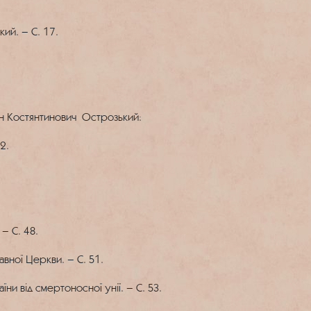
ий. – С. 17.
ин Костянтинович Острозький:
2.
– С. 48.
авної Церкви. – С. 51.
ни від смертоносної унії. – С. 53.