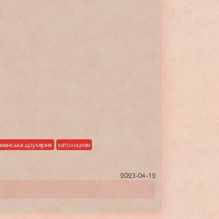
манська друкарня
католицизм
2023-04-12