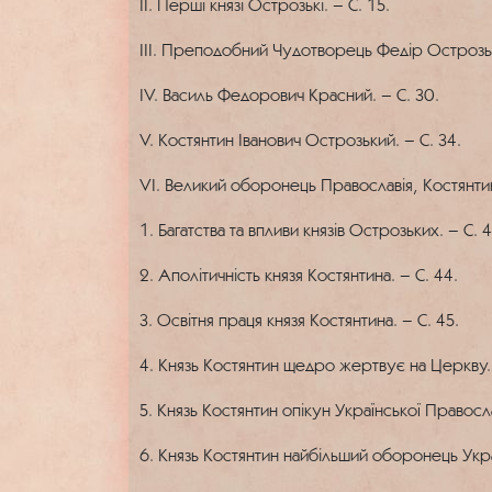
II. Перші князі Острозькі. – С. 15.
III. Преподобний Чудотворець Федір Острозьк
IV. Василь Федорович Красний. – С. 30.
V. Костянтин Іванович Острозький. – С. 34.
VI. Великий оборонець Православія, Костянт
1. Багатства та впливи князів Острозьких. – С. 4
2. Аполітичність князя Костянтина. – С. 44.
3. Освітня праця князя Костянтина. – С. 45.
4. Князь Костянтин щедро жертвує на Церкву. 
5. Князь Костянтин опікун Української Правосл
6. Князь Костянтин найбільший оборонець Украї