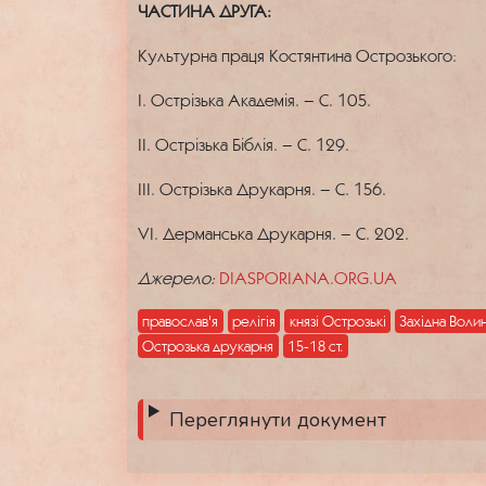
ЧАСТИНА ДРУГА:
Культурна праця Костянтина Острозького:
І. Острізька Академія. – С. 105.
ІІ. Острізька Біблія. – С. 129.
IIІ. Острізька Друкарня. – С. 156.
VI. Дерманська Друкарня. – С. 202.
Джерело:
DIASPORIANA.ORG.UA
православ'я
релігія
князі Острозькі
Західна Воли
Острозька друкарня
15-18 ст.
Переглянути документ