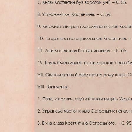
7. Князь Костянтин був ворогом унії. – С. 55.
8. Упокоєння кн. Костянтина. – С. 59.
9. Католики знищили тіло славного князя Костян
10. Історія високо оцінила князя Костянтина. – 
11. Діти Костянтина Костянтиновича. – С. 65.
12. Князь Олександер пішов дорогою свого бат
VII. Окатоличення й ополячення роду князів Ос
VIII. Закінчення:
1. Папа, католики, єзуїти й уняти нищать Україну
2. Українські маєтки князів Острозьких попали 
3. Вічна слава Костянтина Острозького. – С. 95