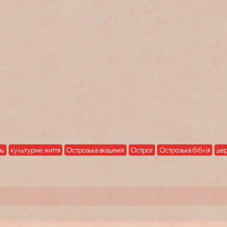
нь
культурне життя
Острозька академія
Острог
Острозька біблія
дер