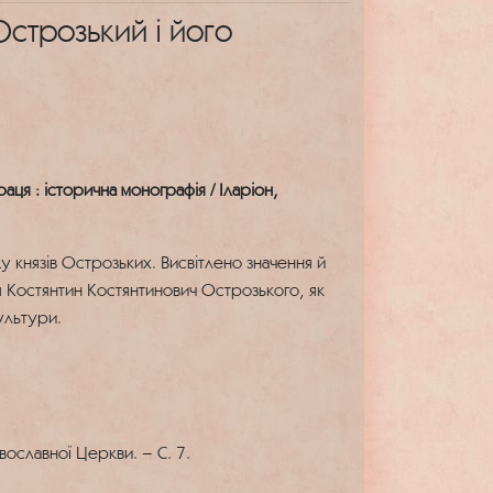
Острозький і його
аця : історична монографія / Іларіон,
у князів Острозьких. Висвітлено значення й
я Костянтин Костянтинович Острозького, як
ультури.
вославної Церкви. – С. 7.