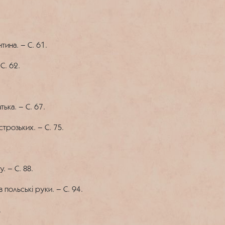
тина. – С. 61.
С. 62.
ька. – С. 67.
трозьких. – С. 75.
. – С. 88.
в польські руки. – С. 94.
.