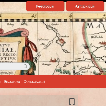
Реєстрація
Авторизація
и
Відеотека
Фотоколекції