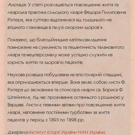
Анотація:
У статті розглядається повсякденне життя та
лікарська практика сільського лікаря Федора Пилиповича
Ріхтера, яка суттєво відрізнялася від тодішнього не
втішного становища в галузі охорони здоров’я.
Показано, що благодійницьке капіталовкладення
помножене на сумлінність та педантичність талановитого
лікаря та медперсоналу може успішно служити на
користь життю та здоров’ю пацієнтів.
Наукова розвідка побудована на епістолярній спадщині,
яка оприлюднюється вперше. Вона являє собою листи Ф.
Ріхтера до засновника та спонсора лікарні св. Бориса Ф.
Штейнгеля, під час проживання останнього з родиною у
Варшаві. Листи є певними звітами про повсякденне життя
лікаря, наповнене постійними турботами за життя
пацієнтів у період з 1893 по 1898 рр.
Джерело:
Інститут історії України НАН України.