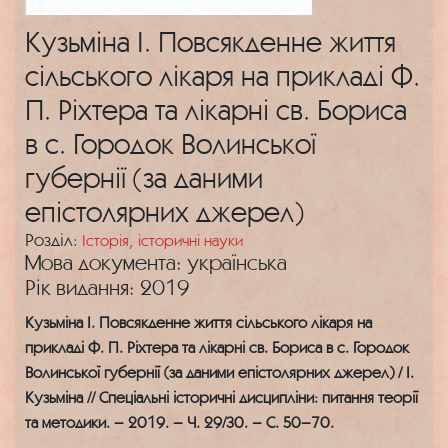
Кузьміна І. Повсякденне життя
сільського лікаря на прикладі Ф.
П. Ріхтера та лікарні св. Бориса
в с. Городок Волинської
губернії (за даними
епістолярних джерел)
Розділ:
Історія, історичні науки
Мова документа: українська
Рік видання: 2019
Кузьміна І. Повсякденне життя сільського лікаря на
прикладі Ф. П. Ріхтера та лікарні св. Бориса в с. Городок
Волинської губернії (за даними епістолярних джерел) / І.
Кузьміна // Спеціальні історичні дисципліни: питання теорії
та методики. – 2019. – Ч. 29/30. – С. 50–70.