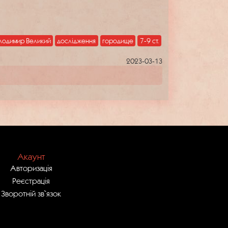
олодимир Великий
дослідження
городище
7-9 ст.
2023-03-13
Акаунт
Авторизація
Реєстрація
Зворотній зв`язок