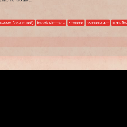
одимир-Волинський)
історія міст та сіл
літописи
власники міст
князь В