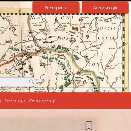
Реєстрація
Авторизація
и
Відеотека
Фотоколекції