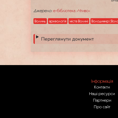
Джерело:
е-бібліотека «Чтиво»
Волинь
археологія
міста Волині
Володимир (Вол
Переглянути документ
Інформація
Контакти
Наші ресурси
Партнери
Про сайт