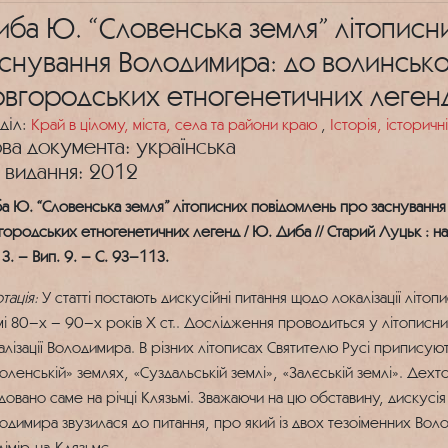
иба Ю. “Словенська земля” літописн
аснування Володимира: до волинськ
овгородських етногенетичних леген
діл:
Край в цілому, міста, села та райони краю
,
Історія, історичн
ва документа: українська
к видання: 2012
а Ю. “Словенська земля” літописних повідомлень про заснуванн
городських етногенетичних легенд / Ю. Диба // Старий Луцьк : н
3. – Вип. 9. – С. 93–113.
тація:
У статті постають дискусійні питання щодо локалізації літ
мі 80–х – 90–х років X ст.. Дослідження проводиться у літописних
алізації Володимира. В різних літописах Святителю Русі приписую
оленській» землях, «Суздальській землі», «Залєській землі». Дех
довано саме на річці Клязьмі. Зважаючи на цю обставину, дискусія
одимира звузилася до питання, про який із двох тезоіменних Вол
дімір-на-Клязьмє.