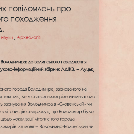
их повідомлень про
ого походження
д.
і науки
,
Археологія
я Володимира: до волинського походження
ауково-інформаційний збірник ЛДІКЗ. – Луцьк,
описного города Володимира, заснованого на
 текстах, де містяться низка різночитань щодо
ть заснування Володимира в «Словенській» чи
то з літописців стверджує, що Володимир було
 щодо локалізації літописного города
одимирів іде мова – Володимир-Волинський чи