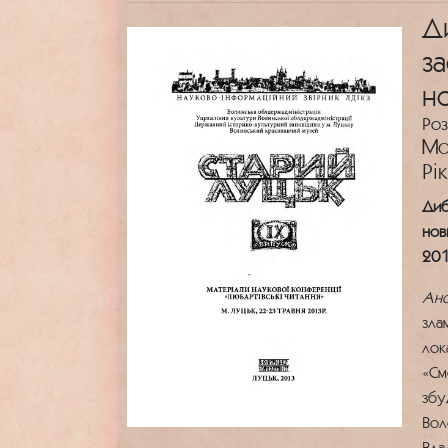
Д
з
н
Роз
Мо
Рі
Диб
нов
201
Ано
зла
лок
«См
збу
Вол
Вла