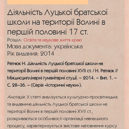
Діяльність Луцької братської
школи на території Волині в
першій половині 17 ст.
Розділ:
Освіта та наукове життя краю
Мова документа: українська
Рік видання: 2014
Ратнюк Н. Діяльність Луцької братської школи на
території Волині в першій половині ХVІІ ст. / Н. Ратнюк //
Міждисциплінарні гуманітарні студії. – 2014. – Вип. 1. –
С. 28–36. – (Серія «Історичні науки»).
Анотація:
У статті аналізується культурно-просвітницька
та видавнича діяльність Луцької братської школи на
території Волині в першій половині XVII ст.,
розкриваються особливості організації навчального
процесу, характеризується змістове наповнення курсу