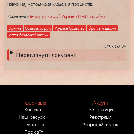
навчання, методика викладання предметів.
Джерело:
Інститут історії України НАН України
Волинь
братських рух
Луцьке братство
братська школа
устав братської школи
2023-02-26
Переглянути документ
Інформація
Акаунт
Контакти
Авторизація
Наші ресурси
Реєстрація
Партнери
Зворотній зв`язок
Про сайт