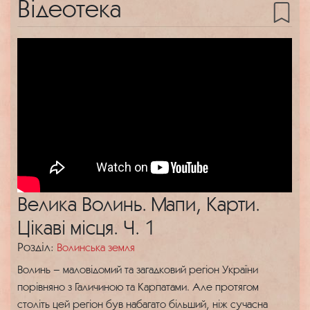
Відеотека
Велика Волинь. Мапи, Карти.
Цікаві місця. Ч. 1
Розділ:
Волинська земля
Волинь – маловідомий та загадковий регіон України
порівняно з Галичиною та Карпатами. Але протягом
століть цей регіон був набагато більший, ніж сучасна