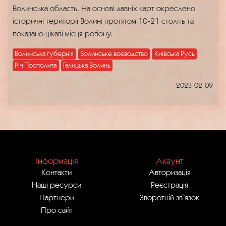
Волинська область. На основі давніх карт окреслено
історичні території Волині протягом 10-21 століть та
показано цікаві місця регіону.
Волинська губернія
Волинське воєводство
Київська Русь
Річ Посполита
Галицька Волинь
2023-02-09
Інформація
Акаунт
Контакти
Авторизація
Наші ресурси
Реєстрація
Партнери
Зворотній зв`язок
Про сайт