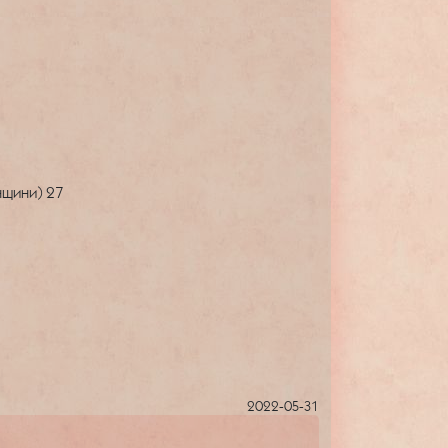
нщини)
27
2022-05-31