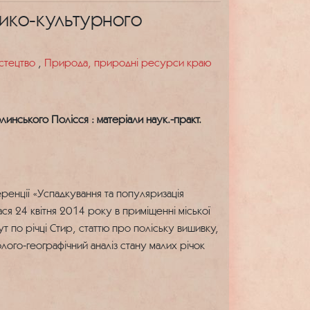
рико-культурного
истецтво
,
Природа, природні ресурси краю
инського Полісся : матеріали наук.-практ.
ренції «Успадкування та популяризація
ся 24 квітня 2014 року в приміщенні міської
т по річці Стир, статтю про поліську вишивку,
лого-географічний аналіз стану малих річок