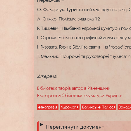
Передмова
4
О. Федорчук. Туристичний маршрут по річці 
Л. Сніжко. Поліська вишивка
12
Р. Тишкевич. Надбання народної культури полі
І. Отрода. Еколого-географічний аналіз стану
І. Гузовата. Гори в Біблії та святині на "горах" Ук
Т. Мельник. Природні та рукотворні "чудеса" 
Джерела:
Бібліотека творів авторів Рівненщини
Електронна бібліотека «Культура України»
етнографія
гідрологія
Волинське Полісся
Волод
Переглянути документ