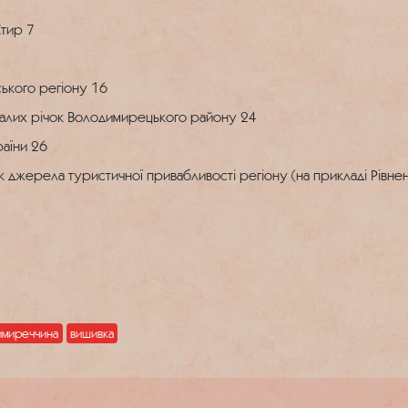
Стир
7
ського регіону
16
 малих річок Володимирецького району
24
раїни
26
як джерела туристичної привабливості регіону (на прикладі Рівне
имиреччина
вишивка