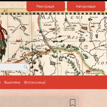
Реєстрація
Авторизація
и
Відеотека
Фотоколекції