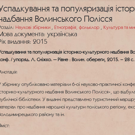
Успадкування та популяризація істо
надбання Волинського Полісся
Розділ:
Наукові збірники
,
Етнографія, фольклор
,
Культура та м
Мова документа: українська
Рік видання: 2015
Успадкування та популяризація історико-культурного надбання Вол
конф. / упоряд. Л. Сніжко. — Рівне : Волин. обереги, 2015. – 28 с.
Анотація:
У збірнику опубліковано матеріали 6-ої науково-практичної конфе
історико-культурного надбання Волинського Полісся», що відбула
публічної бібліотеки. У виданні представлено туристичний маршру
матеріал про надбання народної культури поліського регіону, еко
Володимирецького району та ін.
міст: