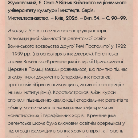
Жулковський, Я. Секо // Вісник Київського національного
університету культури і мистецтв. Серія:
Мистецтвознавство. – Київ, 2026. – Вип. 54. – С. 90–99.
Анотація.
У статті подана реконструкція історії
псаломщицької діяльності та регентської освіти
Волинського воєводства Другої Речі Посполитої у 1922
– 1939 рр. (на основі архівних джерел). Регентська
справа Волинсько-Кременецької єпархії Православної
Церкви в Польщі завжди розвивалася, що помітно під час
аналізу низки документів (єпархіальних постанов,
протоколів зібрання псаломщиків, активної кооперації з
іншими інституціями). Короткострокові виїзні курси
сприяли підвищенню кваліфікації єпархіальних регентів та
обміну досвідом між псаломщиками кафедральних,
монастирських і парафіяльних хорів. Кременецька
регентська школа була ключовим освітнім осередком у
підготовці псаломщиків різних храмів єпархії, а її рівень