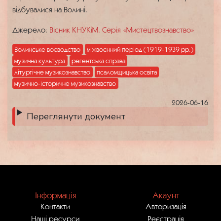
відбувалися на Волині.
Джерело:
Вісник КНУКіМ. Серія «Мистецтвознавство»
Волинське воєводство
міжвоєнний період (1919-1939 рр.)
музична культура
регентська справа
літургічне музикознавство
псаломщицька освіта
музично-історичне музикознавство
2026-06-16
Переглянути документ
Інформація
Акаунт
Контакти
Авторизація
Наші ресурси
Реєстрація