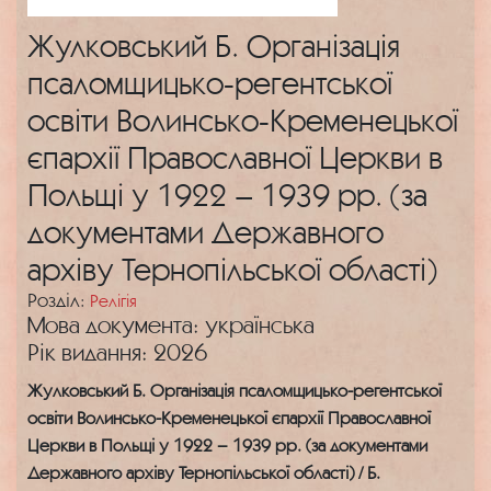
Жулковський Б. Організація
псаломщицько-регентської
освіти Волинсько-Кременецької
єпархії Православної Церкви в
Польщі у 1922 – 1939 рр. (за
документами Державного
архіву Тернопільської області)
Розділ:
Релігія
Мова документа: українська
Рік видання: 2026
Жулковський Б. Організація псаломщицько-регентської
освіти Волинсько-Кременецької єпархії Православної
Церкви в Польщі у 1922 – 1939 рр. (за документами
Державного архіву Тернопільської області) / Б.