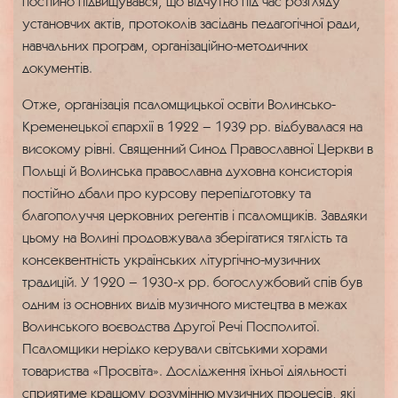
постійно підвищувався, що відчутно під час розгляду
установчих актів, протоколів засідань педагогічної ради,
навчальних програм, організаційно-методичних
документів.
Отже, організація псаломщицької освіти Волинсько-
Кременецької єпархії в 1922 – 1939 рр. відбувалася на
високому рівні. Священний Синод Православної Церкви в
Польщі й Волинська православна духовна консисторія
постійно дбали про курсову перепідготовку та
благополуччя церковних регентів і псаломщиків. Завдяки
цьому на Волині продовжувала зберігатися тяглість та
консеквентність українських літургічно-музичних
традицій. У 1920 – 1930-х рр. богослужбовий спів був
одним із основних видів музичного мистецтва в межах
Волинського воєводства Другої Речі Посполитої.
Псаломщики нерідко керували світськими хорами
товариства «Просвіта». Дослідження їхньої діяльності
сприятиме кращому розумінню музичних процесів, які