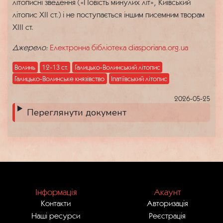
літописні зведення («Повість минулих літ», Київський
літопис ХІІ ст.) і не поступається іншим писемним творам
ХІІІ ст.
Джерело:
Електронна бібліотека diasporiana.org.ua
Волинь
12-13 ст.
Галицько-Волинський літопис
Галицько-Волинське князівство
Іпатіївський літопис
2026-05-25
Переглянути документ
Інформація
Акаунт
Контакти
Авторизація
Наші ресурси
Реєстрація