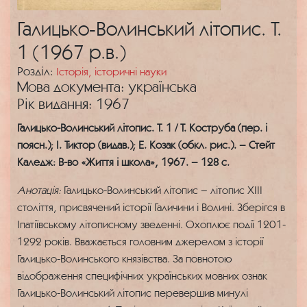
Галицько-Волинський літопис. Т.
1 (1967 р.в.)
Розділ:
Історія, історичні науки
Мова документа: українська
Рік видання: 1967
Галицько-Волинський літопис. Т. 1 / Т. Коструба (пер. і
поясн.); І. Тиктор (видав.); Е. Козак (обкл. рис.). – Стейт
Каледж: В-во «Життя і школа», 1967. – 128 с.
Анотація:
Галицько-Волинський літопис – літопис XIII
століття, присвячений історії Галичини і Волині. Зберігся в
Іпатіївському літописному зведенні. Охоплює події 1201-
1292 років. Вважається головним джерелом з історії
Галицько-Волинського князівства. За повнотою
відображення специфічних українських мовних ознак
Галицько-Волинський літопис перевершив минулі