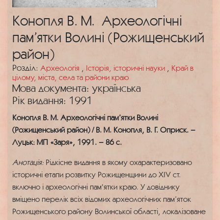
Конопля В. М. Археологічні
пам’ятки Волині (Рожищенський
район)
Розділ:
Археологія
,
Історія, історичні науки
,
Край в
цілому, міста, села та райони краю
Мова документа: українська
Рік видання: 1991
Конопля В. М. Археологічні пам’ятки Волині
(Рожищенський район) / В. М. Конопля, В. Г. Оприск. –
Луцьк: МП «Заря», 1991. – 86 с.
Анотація:
Рідкісне видання в якому охарактеризовано
історичні етапи розвитку Рожищенщини до XIV ст.
включно і археологічні пам'ятки краю. У довіднику
вміщено перелік всіх відомих археологічних пам’яток
Рожищенського району Волинської області, локалізоване