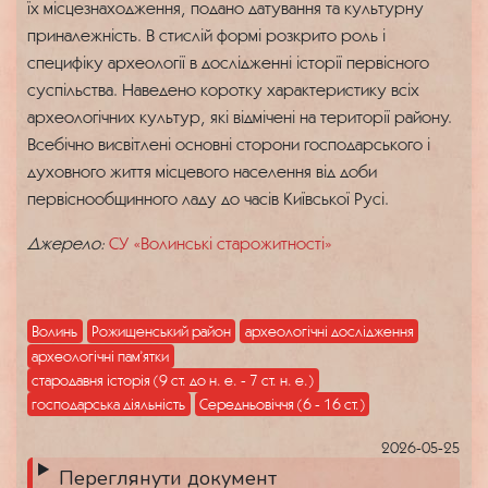
їх місцезнаходження, подано датування та культурну
приналежність. В стислій формі розкрито роль і
специфіку археології в дослідженні історії первісного
суспільства. Наведено коротку характеристику всіх
археологічних культур, які відмічені на території району.
Всебічно висвітлені основні сторони господарського і
духовного життя місцевого населення від доби
первіснообщинного ладу до часів Київської Русі.
Джерело:
СУ «Волинські старожитності»
Волинь
Рожищенський район
археологічні дослідження
археологічні пам’ятки
стародавня історія (9 ст. до н. е. - 7 ст. н. е.)
господарська діяльність
Середньовіччя (6 - 16 ст.)
2026-05-25
Переглянути документ