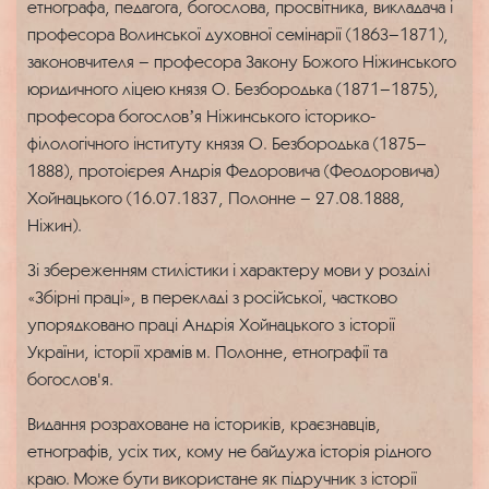
етнографа, педагога, богослова, просвітника, викладача і
професора Волинської духовної семінарії (1863–1871),
законовчителя – професора Закону Божого Ніжинського
юридичного ліцею князя О. Безбородька (1871–1875),
професора богословʼя Ніжинського історико-
філологічного інституту князя О. Безбородька (1875–
1888), протоієрея Андрія Федоровича (Феодоровича)
Хойнацького (16.07.1837, Полонне – 27.08.1888,
Ніжин).
Зі збереженням стилістики і характеру мови у розділі
«Збірні праці», в перекладі з російської, частково
упорядковано праці Андрія Хойнацького з історії
України, історії храмів м. Полонне, етнографії та
богослов'я.
Видання розраховане на істориків, краєзнавців,
етнографів, усіх тих, кому не байдужа історія рідного
краю. Може бути використане як підручник з історії