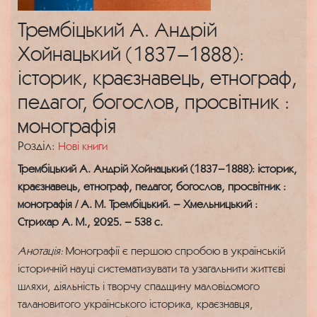
Трембіцький А. Андрій
Хойнацький (1837–1888):
історик, краєзнавець, етнограф,
педагог, богослов, просвітник :
монографія
Розділ:
Нові книги
Трембіцький А. Андрій Хойнацький (1837–1888): історик,
краєзнавець, етнограф, педагог, богослов, просвітник :
монографія / А. М. Трембіцький. – Хмельницький :
Стрихар А. М., 2025. – 538 с.
Анотація:
Монографії є першою спробою в українській
історичній науці систематизувати та узагальнити життєві
шляхи, діяльність і творчу спадщину маловідомого
талановитого українського історика, краєзнавця,