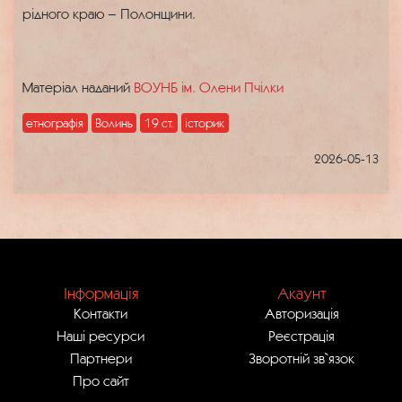
рідного краю – Полонщини.
Матеріал наданий
ВОУНБ ім. Олени Пчілки
етнографія
Волинь
19 ст.
історик
2026-05-13
Інформація
Акаунт
Контакти
Авторизація
Наші ресурси
Реєстрація
Партнери
Зворотній зв`язок
Про сайт