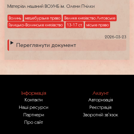
Матеріал наданий ВОУНБ ім. Олени Пчілки
Волинь
магдебурзьке право
Велике князівство Литовське
Галицько-Волинське князівство
13-17 ст.
міське право
2026-03-23
Переглянути документ
Інформація
Акаунт
Контакти
Авторизація
Наші ресурси
Реєстрація
Партнери
Зворотній зв`язок
Про сайт