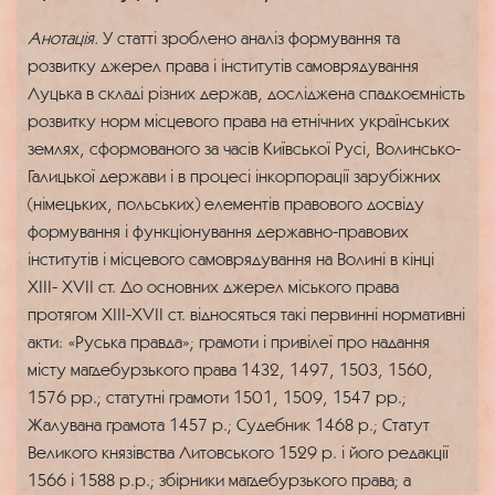
Анотація.
У статті зроблено аналіз формування та
розвитку джерел права і інститутів самоврядування
Луцька в складі різних держав, досліджена спадкоємність
розвитку норм місцевого права на етнічних українських
землях, сформованого за часів Київської Русі, Волинсько-
Галицької держави і в процесі інкорпорації зарубіжних
(німецьких, польських) елементів правового досвіду
формування і функціонування державно-правових
інститутів і місцевого самоврядування на Волині в кінці
ХІІІ- ХVII ст. До основних джерел міського права
протягом ХІІІ-ХVII ст. відносяться такі первинні нормативні
акти: «Руська правда»; грамоти і привілеї про надання
місту магдебурзького права 1432, 1497, 1503, 1560,
1576 рр.; статутні грамоти 1501, 1509, 1547 рр.;
Жалувана грамота 1457 р.; Судебник 1468 р.; Статут
Великого князівства Литовського 1529 р. і його редакції
1566 і 1588 р.р.; збірники магдебурзького права; а