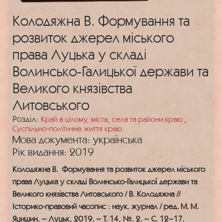
Колодяжна В. Формування та
розвиток джерел міського
права Луцька у складі
Волинсько-Галицької держави та
Великого князівства
Литовського
Розділ:
Край в цілому, міста, села та райони краю
,
Суспільно-політичне життя краю
Мова документа: українська
Рік видання: 2019
Колодяжна В. Формування та розвиток джерел міського
права Луцька у складі Волинсько-Галицької держави та
Великого князівства Литовського / В. Колодяжна //
Історико-правовий часопис : наук. журнал / ред. М. М.
Яцишин. – Луцьк, 2019. – Т. 14, №. 2. – С. 12–17.