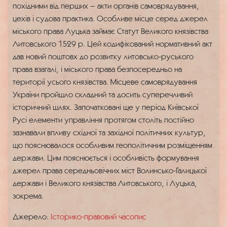
похідними від перших – акти органів самоврядування,
цехів і судова практика. Особливе місце серед джерел
міського права Луцька займає Статут Великого князівства
Литовського 1529 р. Цей кодифікований нормативний акт
дав новий поштовх до розвитку литовсько-руського
права взагалі, і міського права безпосередньо на
території усього князівства. Місцеве самоврядування
України пройшло складний та досить суперечливий
історичний шлях. Започатковані ще у період Київської
Русі елементи управління протягом століть постійно
зазнавали впливу східної та західної політичних культур,
що пояснювалося особливим геополітичним розміщенням
держави. Цим пояснюється і особливість формування
джерел права середньовічних міст Волинсько-Галицької
держави і Великого князівства Литовського, і Луцька,
зокрема.
Джерело:
Історико-правовий часопис