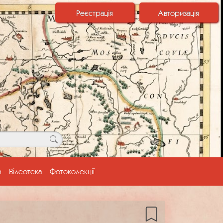
Реєстрація
Авторизація
и
Відеотека
Фотоколекції