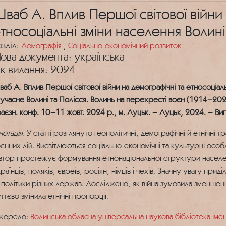
ваб А. Вплив Першої світової війни 
тносоціальні зміни населення Волині
озділ:
Демографія
,
Соціально-економічний розвиток
ова документа: українська
ік видання: 2024
аб А. Вплив Першої світової війни на демографічні та етносоціал
сучасне Волині та Полісся. Волинь на перехресті воєн (1914–2024)
аєзн. конф. 10–11 жовт. 2024 р., м. Луцьк. – Луцьк, 2024. – Вип
отація.
У статті розглянуто геополітичні, демографічні й етнічні 
єнних дій. Висвітлюються соціально-економічні та культурні особ
тор простежує формування етнонаціональної структури населен
раїнців, поляків, євреїв, росіян, німців і чехів. Значну увагу приді
 політики різних держав. Досліджено, як війна зумовила зменшен
ттєво змінила етнічні пропорції.
жерело:
Волинська обласна універсальна наукова бібліотека іме