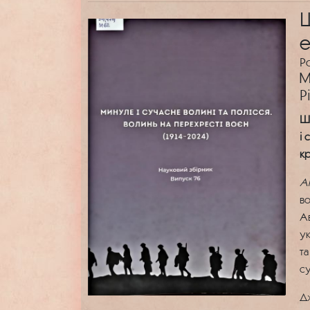
Ш
е
Р
М
Р
Шв
і 
кр
Ан
во
Ав
ук
та
су
Д