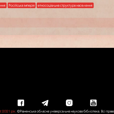
ення
Російська імперія
етносоціальна структура населення
t 2021 рік.
©Рівненська обласна універсальна наукова бібліотека. Всі пра