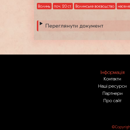
Волинь
поч. 20 ст.
Волинське воєводство
насел
Переглянути документ
Інформація
Контакти
Наші ресурси
Партнери
Про сайт
©Copyrigh