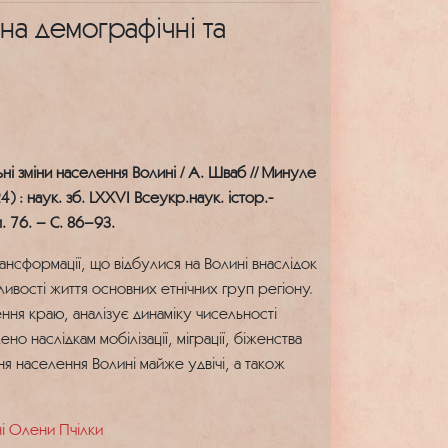
на демографічні та
ьні зміни населення Волині / А. Шваб // Минуле
 : наук. зб. LXXVI Всеукр.наук. істор.-
. 76. – С. 86–93.
трансформації, що відбулися на Волині внаслідок
ливості життя основних етнічних груп регіону.
ня краю, аналізує динаміку чисельності
лено наслідкам мобілізації, міграції, біженства
ня населення Волині майже удвічі, а також
ні Олени Пчілки