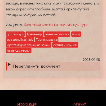
заклади, виявлено їхню культурну та історичну цінність, а
також окреслити проблеми адаптації архітектурної
спадщини до сучасних потреб.
Джерело:
Харківська державна академія культури
архітектура
Кременець
навчальні заклади
палац
резиденції магнатів
Тернопільщина
Архітектурна спадщина Волині
освітня діяльність
магнатські маєтки
2025-09-25
Переглянути документ
Інформація
Акаунт