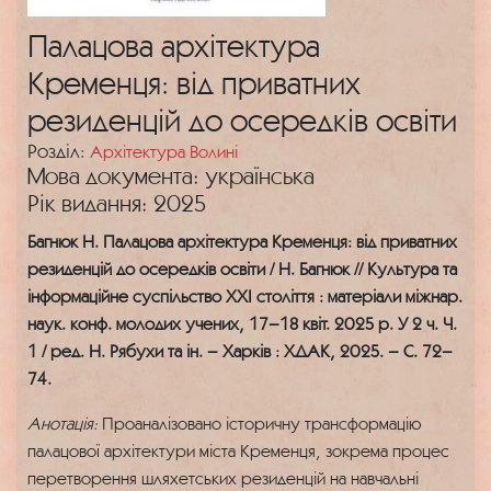
Палацова архітектура
Кременця: від приватних
резиденцій до осередків освіти
Розділ:
Архітектура Волині
Мова документа: українська
Рік видання: 2025
Багнюк Н. Палацова архітектура Кременця: від приватних
резиденцій до осередків освіти / Н. Багнюк // Культура та
інформаційне суспільство ХХІ століття : матеріали міжнар.
наук. конф. молодих учених, 17–18 квіт. 2025 р. У 2 ч. Ч.
1 / ред. Н. Рябухи та ін. – Харків : ХДАК, 2025. – С. 72–
74.
Анотація:
Проаналізовано історичну трансформацію
палацової архітектури міста Кременця, зокрема процес
перетворення шляхетських резиденцій на навчальні