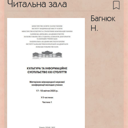
Читальна зала
Багнюк
Н.