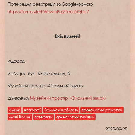
Попередня реєстрація за Google-ормою:
https://forms.gle/hWswmPq2Te6J6Qhb7
Вхід вільний!
Адреса:
м. Луцьк, вул. Кафедральна, 6
Музейний простір «Окольний замок»
Джерело:
Музейний простір «Окольний замок»
Луцьк
екскурсії
Волинська область
археологічні розкопки
музеї Волині
артефакти
археологічні пам’ятки
2025-09-25