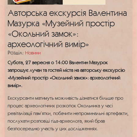
Авторська екскурсія Валентина
Мазурка «Музейний простір
«Окольний замок»:
археологічний вимір»
Розділ:
Новини
Субота, 27 вересня о 14:00 Валентин Мазурок
запрошує лучан та гостей міста на авторську екскурсію
«Музейний простір «Окольний замок»: археологічний
вимір».
Екскурсанти матимуть можливість дізнатися більше про
процес археологічних розкопок Окольника у часі
ревіталізації пам’ятки, побачити непроминальні артефакти,
послухати розповіді гіда-археолога, який брав
безпосередню участь у цих дослідженнях.