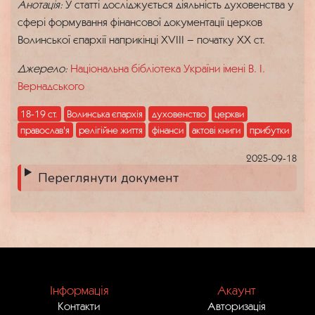
Анотація:
У статті досліджується діяльність духовенства у
сфері формування фінансової документації церков
Волинської єпархії наприкінці ХVІІІ – початку ХХ ст.
Джерело:
Національна бібліотека України імені В. І.
Вернадського
18-19 ст.
Волинська єпархія
духовенство
церкви
православ'я
релігійне життя
фінанси
актові книги
прибутки
2025-09-18
Переглянути документ
Інформація
Акаунт
Контакти
Авторизація