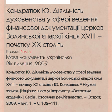
Кондратюк Ю. Діяльність
духовенства у сфері ведення
фінансової документації церков
Волинської єпархії кінця ХVІІІ –
початку ХХ століть
Розділ:
Релігія
Мова документа: українська
Рік видання: 2009
Кондратюк Ю. Діяльність духовенства у сфері ведення
фінансової документації церков Волинської єпархії кінця
ХVІІІ – початку ХХ століть / Ю. Кондратюк // Наукові
записки [Національного університету «Острозька
академія»]. Серія : Історичне релігієзнавство. – Острог,
2009. – Вип. 1. – С. 102–111.